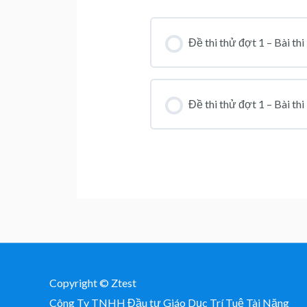
Đề thi thử đợt 1 – Bài th
Đề thi thử đợt 1 – Bài thi
Copyright © Ztest
Công Ty TNHH Đầu tư Giáo Dục Trí Tuệ Tài Năng