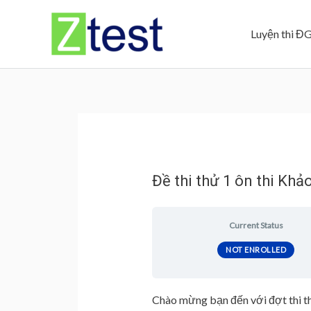
Skip
to
Luyện thi Đ
content
Đề thi thử 1 ôn thi Kh
Current Status
NOT ENROLLED
Chào mừng bạn đến với đợt thi t