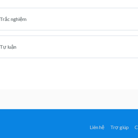
i Trắc nghiệm
 Tự luận
Liên hệ
Trợ giúp
C