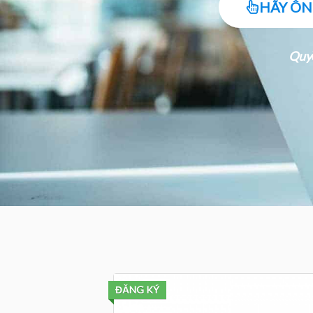
HÃY ÔN
Quyề
ĐĂNG KÝ