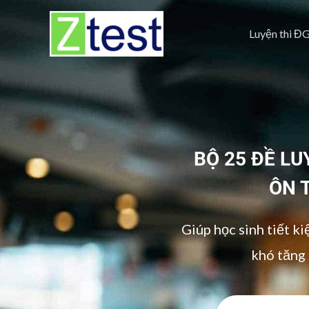
Skip
to
Luyện thi Đ
content
BỘ 25 ĐỀ L
ÔN 
Giúp học sinh tiết ki
khó tăng 