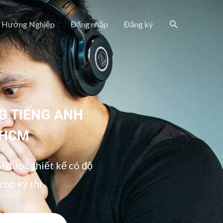
Search
Hướng Nghiệp
Đăng nhập
Đăng ký
G TIẾNG ANH
PHCM
hi được thiết kế có độ
cho kỳ thi