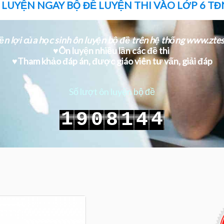
 LUYỆN NGAY BỘ ĐỀ LUYỆN THI VÀO LỚP 6 T
n lợi của học sinh ôn luyện bộ đề trên hệ thống www.ztes
♥Ôn luyện nhiều lần các đề thi
♥
Tham khảo đáp án, được giáo viên tư vấn, giải đáp
Số lượt ôn luyện bộ đề
1
4
9
0
8
1
4
2
5
0
1
9
2
5