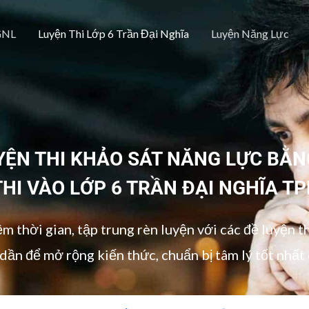
GNL
Luyện Thi Lớp 6 Trần Đại Nghĩa
Luyện Năng Lực
UYỆN THI KHẢO SÁT NĂNG LỰC BẰN
THI VÀO LỚP 6 TRẦN ĐẠI NGHĨA T
ệm thời gian, tập trung rèn luyện với các đề luyện t
dần để mở rộng kiến thức, chuẩn bị tâm lý tốt nhất 