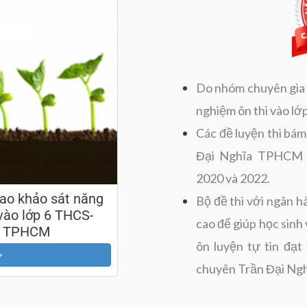
Do nhóm chuyên gia p
nghiệm ôn thi vào lớ
Các đề luyện thi bám
Đại Nghĩa TPHCM c
2020 và 2022.
ao khảo sát năng
Bộ đề thi với ngân h
 vào lớp 6 THCS-
cao để giúp học sinh
ĩa TPHCM
ôn luyện tự tin đạt
>
chuyên Trần Đại Ng