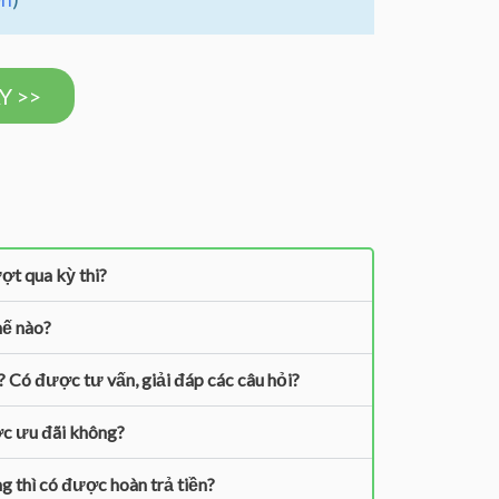
Y >>
ợt qua kỳ thi?
hế nào?
? Có được tư vấn, giải đáp các câu hỏi?
c ưu đãi không?
g thì có được hoàn trả tiền?