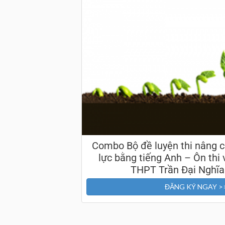
Combo Bộ đề luyện thi nâng c
lực bằng tiếng Anh – Ôn thi
THPT Trần Đại Ngh
ĐĂNG KÝ NGAY >