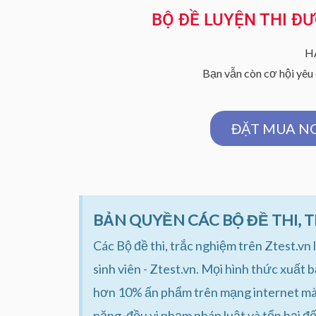
BỘ ĐỀ LUYỆN THI Đ
H
Bạn vẫn còn cơ hội yêu 
ĐẶT MUA NG
BẢN QUYỀN CÁC BỘ ĐỀ THI, 
Các Bộ đề thi, trắc nghiệm trên Ztest.v
sinh viên - Ztest.vn. Mọi hình thức xuất 
hơn 10% ấn phẩm trên mạng internet mà k
năng, đều vi phạm pháp luật và tổn hại đ