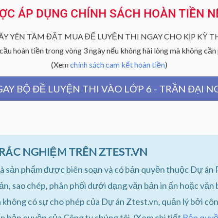
ƯỢC ÁP DỤNG CHÍNH SÁCH HOÀN TIỀN N
ÃY YÊN TÂM ĐẶT MUA ĐỂ LUYỆN THI NGAY CHO KỊP KỲ TH
cầu hoàn tiền trong vòng 3 ngày nếu không hài lòng mà không cần p
(Xem
chính sách cam kết hoàn tiền
)
AY BỘ ĐỀ LUYỆN THI VÀO LỚP 6 - TRẦN ĐẠI 
TRẮC NGHIỆM TRÊN ZTEST.VN
n là sản phẩm được biên soạn và có bản quyền thuộc Dự án 
bản, sao chép, phân phối dưới dạng văn bản in ấn hoặc văn b
hông có sự cho phép của Dự án Ztest.vn, quản lý bởi côn
ến bản quyền của Công ty chúng tôi. (Xem chi tiết
Bản quy