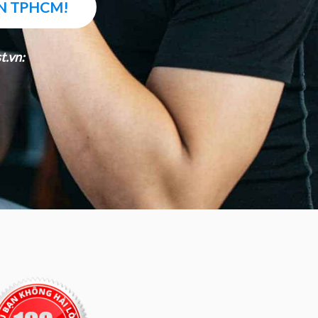
ĐN TPHCM!
t.vn: