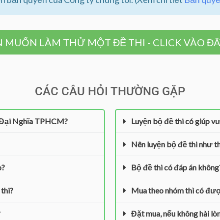
 MUỐN LÀM THỬ MỘT ĐỀ THI - CLICK VÀO ĐÂ
CÁC CÂU HỎI THƯỜNG GẶP
rần Đại Nghĩa TPHCM?
Luyện bộ đề thi có giúp vư
Nên luyện bộ đề thi như t
o?
Bộ đề thi có đáp án không
thi?
Mua theo nhóm thì có đượ
?
Đặt mua, nếu không hài lòn