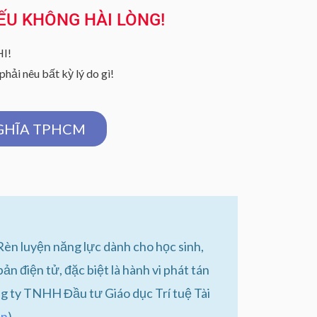
ẾU KHÔNG HÀI LÒNG!
I!
hải nêu bất kỳ lý do gì!
NGHĨA TPHCM
Rèn luyện năng lực dành cho học sinh,
ản điện tử, đặc biệt là hành vi phát tán
g ty TNHH Đầu tư Giáo dục Trí tuệ Tài
ền
)