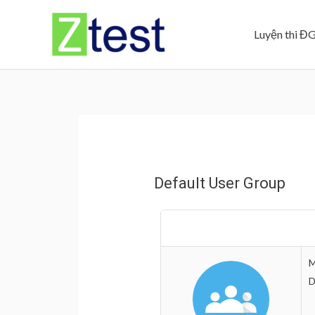
Skip
to
Luyện thi Đ
content
Default User Group
M
D