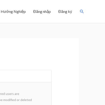
Search
Hướng Nghiệp
Đăng nhập
Đăng ký
ered users are
be modified or deleted