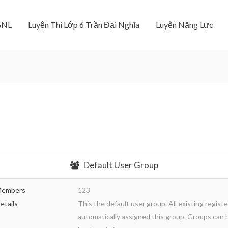
GNL
Luyện Thi Lớp 6 Trần Đại Nghĩa
Luyện Năng Lực
Default User Group
embers
123
etails
This the default user group. All existing regist
automatically assigned this group. Groups can 