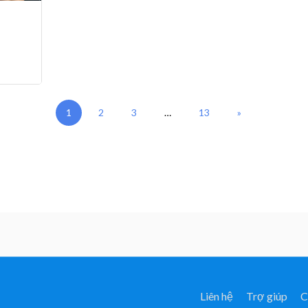
1
2
3
…
13
»
Liên hệ
Trợ giúp
C