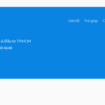
Liên hệ
Trợ giúp
C
ch & Đầu tư TPHCM
300 4648