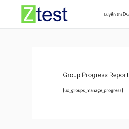
Skip
to
Luyện thi Đ
content
Group Progress Report
[uo_groups_manage_progress]