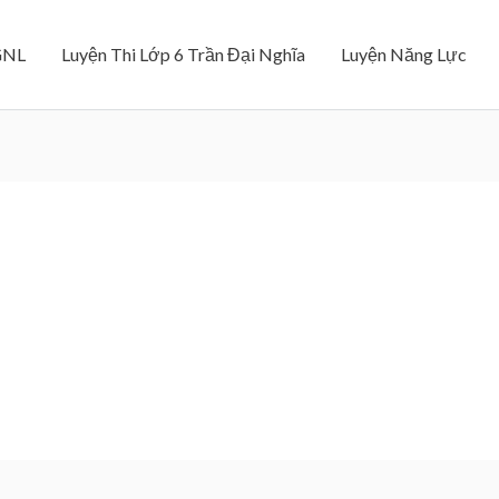
GNL
Luyện Thi Lớp 6 Trần Đại Nghĩa
Luyện Năng Lực