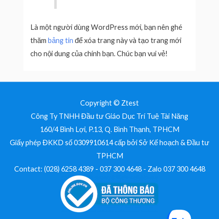
Là một người dùng WordPress mới, bạn nên ghé
thăm
bảng tin
để xóa trang này và tạo trang mới
cho nội dung của chính bạn. Chúc bạn vui vẻ!
Copyright © Ztest
Công Ty TNHH Đầu tư Giáo Dục Trí Tuệ Tài Năng
160/4 Bình Lợi, P.13, Q. Bình Thạnh, TPHCM
Giấy phép ĐKKD số 0309910614 cấp bởi Sở Kế hoạch & Đầu tư
TPHCM
Contact: (028) 6258 4389 - 037 300 4648 - Zalo 037 300 4648