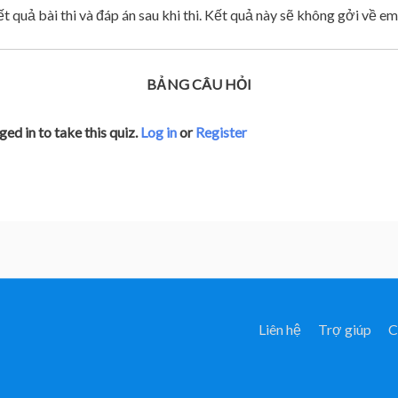
quả bài thi và đáp án sau khi thi. Kết quả này sẽ không gởi về ema
BẢNG CÂU HỎI
ed in to take this quiz.
Log in
or
Register
Liên hệ
Trợ giúp
C