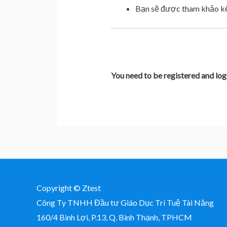
Bạn sẽ được tham khảo kết 
You need to be registered and logg
Copyright © Ztest
Công Ty TNHH Đầu tư Giáo Dục Trí Tuệ Tài Năng
160/4 Bình Lợi, P.13, Q. Bình Thạnh, TPHCM