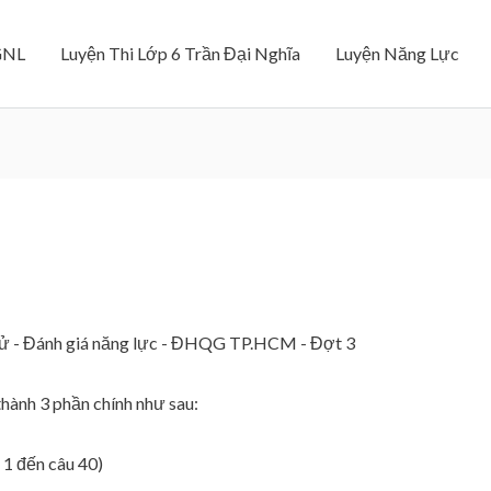
GNL
Luyện Thi Lớp 6 Trần Đại Nghĩa
Luyện Năng Lực
hử - Đánh giá năng lực - ĐHQG TP.HCM - Đợt 3
hành 3 phần chính như sau:
 1 đến câu 40)