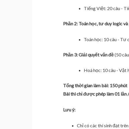
Tiếng Việt: 20 câu - T
Phần 2: Toán học, tư duy logic và 
Toán học: 10 câu - Tư du
Phần 3: Giải quyết vấn đề
(50 câu
Hoá học: 10 câu - Vật lý
Tổng thời gian làm bài: 150 phút
Bài thi chỉ được phép làm 01 lần /
Lưu ý:
Chỉ có các thí sinh đạt tr