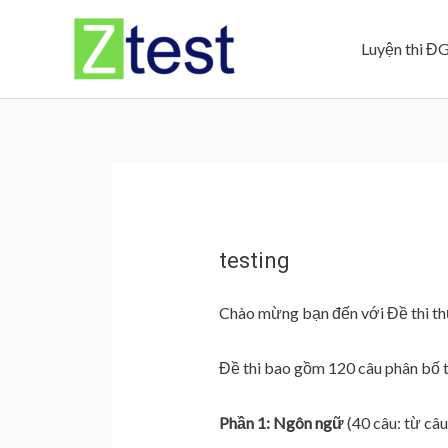
Skip
to
Luyện thi Đ
content
testing
Chào mừng bạn đến với Đề thi t
Đề thi bao gồm 120 câu phân bố t
Phần 1: Ngôn ngữ
(40 câu: từ câu