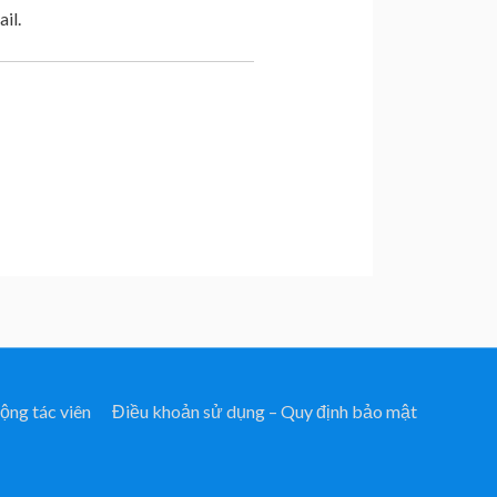
il.
ộng tác viên
Điều khoản sử dụng – Quy định bảo mật