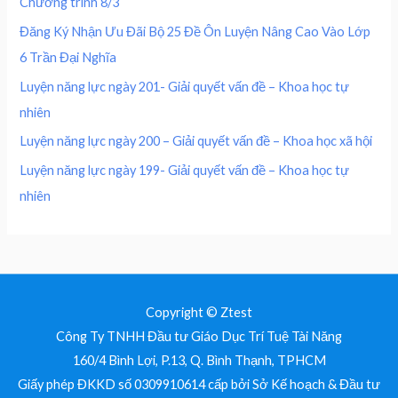
Chương trình 8/3
4
0
0
₫
0
,
Đăng Ký Nhận Ưu Đãi Bộ 25 Đề Ôn Luyện Nâng Cao Vào Lớp
.
0
0
₫
6 Trần Đại Nghĩa
,
0
.
0
0
Luyện năng lực ngày 201- Giải quyết vấn đề – Khoa học tự
0
nhiên
0
₫
.
Luyện năng lực ngày 200 – Giải quyết vấn đề – Khoa học xã hội
₫
Luyện năng lực ngày 199- Giải quyết vấn đề – Khoa học tự
.
nhiên
Copyright © Ztest
Công Ty TNHH Đầu tư Giáo Dục Trí Tuệ Tài Năng
160/4 Bình Lợi, P.13, Q. Bình Thạnh, TPHCM
Giấy phép ĐKKD số 0309910614 cấp bởi Sở Kế hoạch & Đầu tư