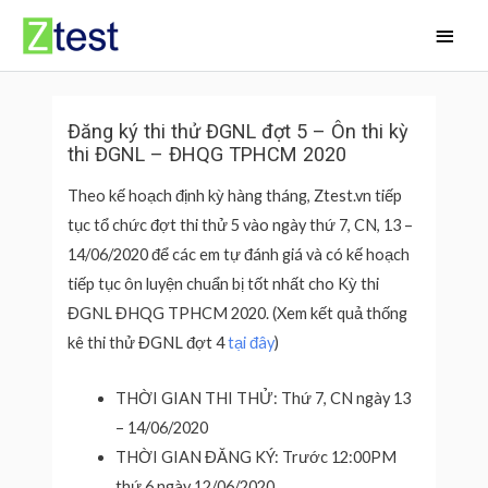
Skip
Main
to
Men
content
Đăng ký thi thử ĐGNL đợt 5 – Ôn thi kỳ
thi ĐGNL – ĐHQG TPHCM 2020
Theo kế hoạch định kỳ hàng tháng, Ztest.vn tiếp
tục tổ chức đợt thi thử 5 vào ngày thứ 7, CN, 13 –
14/06/2020 để các em tự đánh giá và có kế hoạch
tiếp tục ôn luyện chuẩn bị tốt nhất cho Kỳ thi
ĐGNL ĐHQG TPHCM 2020. (Xem kết quả thống
kê thi thử ĐGNL đợt 4
tại đây
)
THỜI GIAN THI THỬ: Thứ 7, CN ngày 13
– 14/06/2020
THỜI GIAN ĐĂNG KÝ: Trước 12:00PM
thứ 6 ngày 12/06/2020