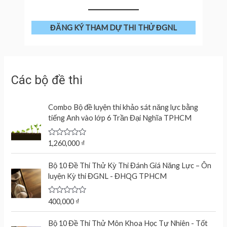
ĐĂNG KÝ THAM DỰ THI THỬ ĐGNL
Các bộ đề thi
Combo Bộ đề luyện thi khảo sát năng lực bằng
tiếng Anh vào lớp 6 Trần Đại Nghĩa TPHCM
R
1,260,000
₫
a
t
e
Bộ 10 Đề Thi Thử Kỳ Thi Đánh Giá Năng Lực – Ôn
d
luyện Kỳ thi ĐGNL - ĐHQG TPHCM
0
o
u
t
R
400,000
₫
o
a
f
t
O
C
5
e
Bộ 10 Đề Thi Thử Môn Khoa Học Tự Nhiên - Tốt