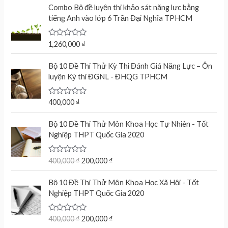
Combo Bộ đề luyện thi khảo sát năng lực bằng
tiếng Anh vào lớp 6 Trần Đại Nghĩa TPHCM
R
1,260,000
₫
a
t
e
Bộ 10 Đề Thi Thử Kỳ Thi Đánh Giá Năng Lực – Ôn
d
luyện Kỳ thi ĐGNL - ĐHQG TPHCM
0
o
u
t
R
400,000
₫
o
a
f
t
O
C
5
e
Bộ 10 Đề Thi Thử Môn Khoa Học Tự Nhiên - Tốt
r
u
d
Nghiệp THPT Quốc Gia 2020
0
i
r
o
g
r
u
t
R
400,000
₫
200,000
₫
i
e
o
a
n
n
f
t
O
C
5
e
Bộ 10 Đề Thi Thử Môn Khoa Học Xã Hội - Tốt
a
t
r
u
d
Nghiệp THPT Quốc Gia 2020
l
p
0
i
r
o
p
r
g
r
u
r
i
t
R
400,000
₫
200,000
₫
i
e
o
a
i
c