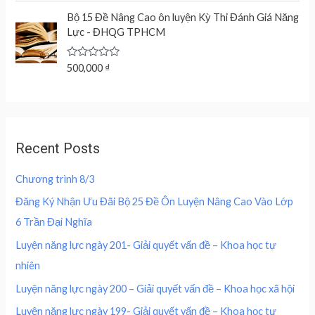
n
n
f
t
c
e
5
e
Bộ 15 Đề Nâng Cao ôn luyện Kỳ Thi Đánh Giá Năng
a
t
d
e
i
Lực - ĐHQG TPHCM
l
p
0
w
s
o
p
r
u
a
:
r
i
t
R
500,000
₫
s
2
o
a
i
c
f
:
0
t
c
e
5
e
4
0
d
e
i
0
,
0
w
s
o
0
0
u
a
:
,
0
Recent Posts
t
s
2
o
0
0
f
:
0
0
5
Chương trình 8/3
4
0
0
₫
0
,
Đăng Ký Nhận Ưu Đãi Bộ 25 Đề Ôn Luyện Nâng Cao Vào Lớp
.
0
0
₫
6 Trần Đại Nghĩa
,
0
.
0
0
Luyện năng lực ngày 201- Giải quyết vấn đề – Khoa học tự
0
nhiên
0
₫
.
Luyện năng lực ngày 200 – Giải quyết vấn đề – Khoa học xã hội
₫
Luyện năng lực ngày 199- Giải quyết vấn đề – Khoa học tự
.