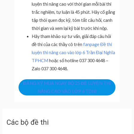
luyện thi nâng cao với thời gian mỗi bài thi
trắc nghiệm, tự luận là 45 phút. Hãy cố gắng
tập thói quen đọc kỹ, tóm tắt câu hỏi, canh
thời gian và xem lại kỹ bài trước khi nộp.
Hãy tham khảo sự tư vấn, giải đáp câu hỏi
đề thi của các thầy cô trên
fanpage Đề thi
luyện thi nâng cao vào lớp 6 Trần Đại Nghĩa
TPHCM
hoặc số hotline 037 300 4648 –
Zalo 037 300 4648.
ĐĂNG KÝ MUA NGAY BỘ 25 ĐỀ LUYỆN THI
NÂNG CAO VÀO LỚP 6 TDN!
Các bộ đề thi