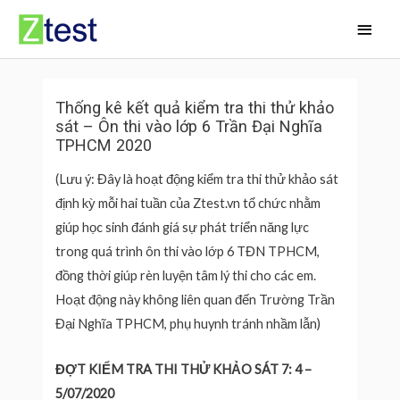
Skip
Main
to
Men
content
Thống kê kết quả kiểm tra thi thử khảo
sát – Ôn thi vào lớp 6 Trần Đại Nghĩa
TPHCM 2020
(Lưu ý: Đây là hoạt động kiểm tra thi thử khảo sát
định kỳ mỗi hai tuần của Ztest.vn tổ chức nhằm
giúp học sinh đánh giá sự phát triển năng lực
trong quá trình ôn thi vào lớp 6 TĐN TPHCM,
đồng thời giúp rèn luyện tâm lý thi cho các em.
Hoạt động này không liên quan đến Trường Trần
Đại Nghĩa TPHCM, phụ huynh tránh nhầm lẫn)
ĐỢT KIỂM TRA THI THỬ KHẢO SÁT 7: 4 –
5/07/2020