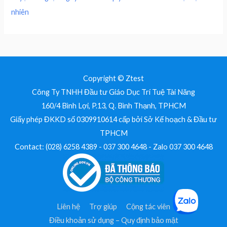
nhiên
Copyright © Ztest
Công Ty TNHH Đầu tư Giáo Dục Trí Tuệ Tài Năng
160/4 Bình Lợi, P.13, Q. Bình Thạnh, TPHCM
Giấy phép ĐKKD số 0309910614 cấp bởi Sở Kế hoạch & Đầu tư
TPHCM
Contact: (028) 6258 4389 - 037 300 4648 - Zalo 037 300 4648
Liên hệ
Trợ giúp
Cộng tác viên
Điều khoản sử dụng – Quy định bảo mật