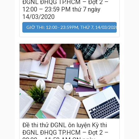
ĐGNL ĐHQG TP.HCM – Đợt 2 –
12:00 – 23:59 PM thứ 7 ngày
14/03/2020
GIỜ THI: 12:00 - 23:59PM, THỨ 7, 14/03/2020
Đề thi thử ĐGNL ôn luyện Kỳ thi
ĐGNL ĐHQG TP.HCM – Đợt 2 –