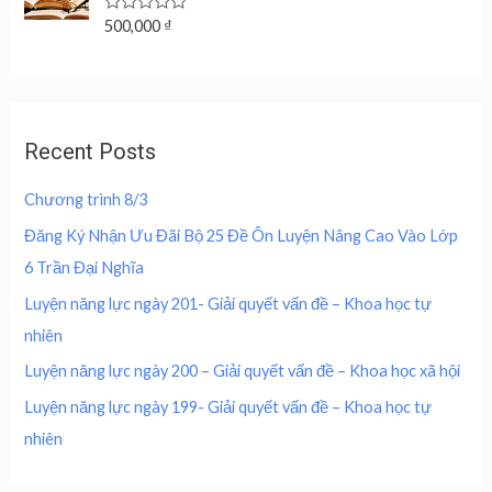
u
a
:
r
i
t
R
500,000
₫
s
2
o
a
i
c
f
:
0
t
c
e
5
e
4
0
d
e
i
0
,
0
w
s
o
0
0
u
a
:
,
0
Recent Posts
t
s
2
o
0
0
f
:
0
0
5
Chương trình 8/3
4
0
0
₫
0
,
Đăng Ký Nhận Ưu Đãi Bộ 25 Đề Ôn Luyện Nâng Cao Vào Lớp
.
0
0
₫
6 Trần Đại Nghĩa
,
0
.
0
0
Luyện năng lực ngày 201- Giải quyết vấn đề – Khoa học tự
0
nhiên
0
₫
.
Luyện năng lực ngày 200 – Giải quyết vấn đề – Khoa học xã hội
₫
Luyện năng lực ngày 199- Giải quyết vấn đề – Khoa học tự
.
nhiên