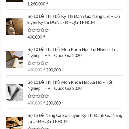
R
1,260,000
₫
a
t
e
Bộ 10 Đề Thi Thử Kỳ Thi Đánh Giá Năng Lực – Ôn
d
luyện Kỳ thi ĐGNL - ĐHQG TPHCM
0
o
u
t
R
400,000
₫
o
a
f
t
O
C
5
e
Bộ 10 Đề Thi Thử Môn Khoa Học Tự Nhiên - Tốt
r
u
d
Nghiệp THPT Quốc Gia 2020
0
i
r
o
g
r
u
t
R
400,000
₫
200,000
₫
i
e
o
a
n
n
f
t
O
C
5
e
Bộ 10 Đề Thi Thử Môn Khoa Học Xã Hội - Tốt
a
t
r
u
d
Nghiệp THPT Quốc Gia 2020
l
p
0
i
r
o
p
r
g
r
u
r
i
t
R
400,000
₫
200,000
₫
i
e
o
a
i
c
n
n
f
t
c
e
5
e
Bộ 15 Đề Nâng Cao ôn luyện Kỳ Thi Đánh Giá Năng
a
t
d
e
i
Lực - ĐHQG TPHCM
l
p
0
w
s
o
p
r