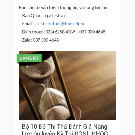
Bạn cần tư vấn thêm thông tin, vui lòng liên hệ:
– Ban Quản Trị Ztest.vn
– Email:
ztest.contact@tme.edu.vn
– Điện thoại: (028) 6258 4389 – 037 300 4648
– Zalo: 037 300 4648
ĐĂNG KÝ
Bộ 10 Đề Thi Thử Đánh Giá Năng
Lực ôn luyện Kỳ Thi ĐGNL ĐHQG