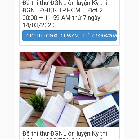
Đề thi thử ĐGNL ôn luyện Kỳ thi
ĐGNL ĐHQG TP.HCM – Đợt 2 –
00:00 – 11:59 AM thứ 7 ngày
14/03/2020
GIỜ THI: 00:00 - 11:59AM, THỨ 7, 14/03/2020
Đề thi thử ĐGNL ôn luyện Kỳ thi