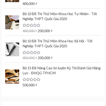
t
R
400,000
₫
o
a
f
t
O
C
5
e
Bộ 10 Đề Thi Thử Môn Khoa Học Tự Nhiên - Tốt
r
u
d
Nghiệp THPT Quốc Gia 2020
0
i
r
o
g
r
u
t
R
400,000
₫
200,000
₫
i
e
o
a
n
n
f
t
O
C
5
e
Bộ 10 Đề Thi Thử Môn Khoa Học Xã Hội - Tốt
a
t
r
u
d
Nghiệp THPT Quốc Gia 2020
l
p
0
i
r
o
p
r
g
r
u
r
i
t
R
400,000
₫
200,000
₫
i
e
o
a
i
c
n
n
f
t
c
e
5
e
Bộ 15 Đề Nâng Cao ôn luyện Kỳ Thi Đánh Giá Năng
a
t
d
e
i
Lực - ĐHQG TPHCM
l
p
0
w
s
o
p
r
u
a
:
r
i
t
R
500,000
₫
s
2
o
a
i
c
f
:
0
t
c
e
5
e
4
0
d
e
i
0
,
0
w
s
o
0
0