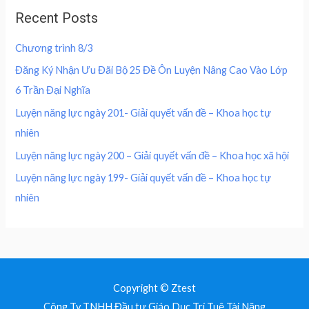
u
a
:
,
0
Recent Posts
t
s
2
o
0
0
f
:
0
0
5
Chương trình 8/3
4
0
0
₫
0
,
Đăng Ký Nhận Ưu Đãi Bộ 25 Đề Ôn Luyện Nâng Cao Vào Lớp
.
0
0
₫
6 Trần Đại Nghĩa
,
0
.
0
0
Luyện năng lực ngày 201- Giải quyết vấn đề – Khoa học tự
0
nhiên
0
₫
.
Luyện năng lực ngày 200 – Giải quyết vấn đề – Khoa học xã hội
₫
Luyện năng lực ngày 199- Giải quyết vấn đề – Khoa học tự
.
nhiên
Copyright © Ztest
Công Ty TNHH Đầu tư Giáo Dục Trí Tuệ Tài Năng