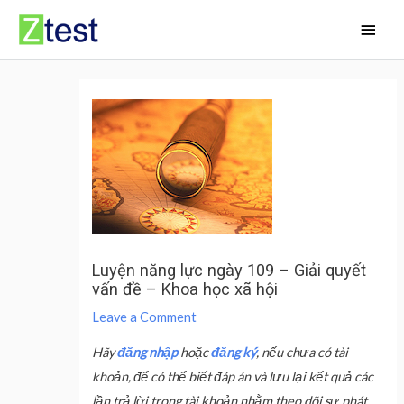
Skip
Main
to
Men
content
Luyện năng lực ngày 109 – Giải quyết
vấn đề – Khoa học xã hội
Leave a Comment
Hãy
đăng nhập
hoặc
đăng ký
, nếu chưa có tài
khoản, để có thể biết đáp án và lưu lại kết quả các
lần trả lời trong tài khoản nhằm theo dõi sự phát