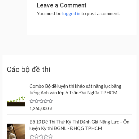
Leave a Comment
You must be
logged in
to post a comment.
Các bộ đề thi
Combo Bộ đề luyện thi khảo sát năng lực bằng
tiếng Anh vào lớp 6 Trần Đại Nghĩa TPHCM
R
1,260,000
₫
a
t
e
Bộ 10 Đề Thi Thử Kỳ Thi Đánh Giá Năng Lực – Ôn
d
luyện Kỳ thi ĐGNL - ĐHQG TPHCM
0
o
u