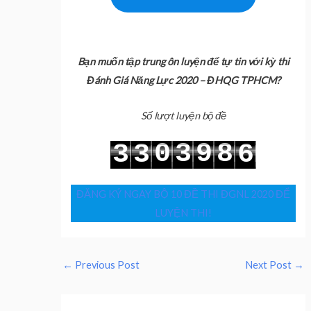
Bạn muốn tập trung ôn luyện để tự tin với kỳ thi
Đánh Giá Năng Lực 2020 – ĐHQG TPHCM?
Số lượt luyện bộ đề
0
3
9
8
3
3
6
1
4
0
9
4
4
7
ĐĂNG KÝ NGAY BỘ 10 ĐỀ THI ĐGNL 2020 ĐỂ
LUYỆN THI!
←
Previous Post
Next Post
→