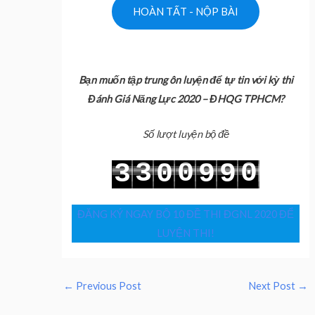
Bạn muốn tập trung ôn luyện để tự tin với kỳ thi
Đánh Giá Năng Lực 2020 – ĐHQG TPHCM?
Số lượt luyện bộ đề
3
0
0
3
0
9
9
4
1
1
4
1
0
0
ĐĂNG KÝ NGAY BỘ 10 ĐỀ THI ĐGNL 2020 ĐỂ
LUYỆN THI!
←
Previous Post
Next Post
→