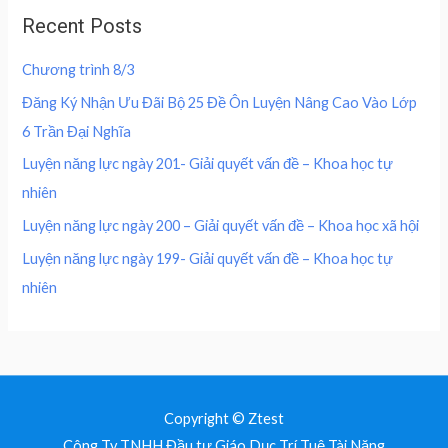
0
0
u
a
:
,
0
Recent Posts
t
s
2
o
0
0
f
:
0
0
5
Chương trình 8/3
4
0
0
₫
0
,
Đăng Ký Nhận Ưu Đãi Bộ 25 Đề Ôn Luyện Nâng Cao Vào Lớp
.
0
0
₫
6 Trần Đại Nghĩa
,
0
.
0
0
Luyện năng lực ngày 201- Giải quyết vấn đề – Khoa học tự
0
nhiên
0
₫
.
Luyện năng lực ngày 200 – Giải quyết vấn đề – Khoa học xã hội
₫
Luyện năng lực ngày 199- Giải quyết vấn đề – Khoa học tự
.
nhiên
Copyright © Ztest
Công Ty TNHH Đầu tư Giáo Dục Trí Tuệ Tài Năng