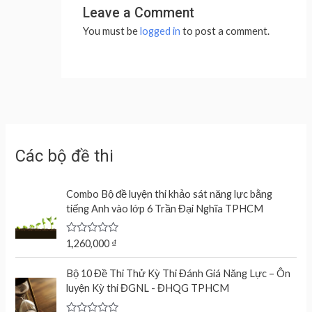
Leave a Comment
You must be
logged in
to post a comment.
Các bộ đề thi
Combo Bộ đề luyện thi khảo sát năng lực bằng
tiếng Anh vào lớp 6 Trần Đại Nghĩa TPHCM
R
1,260,000
₫
a
t
e
Bộ 10 Đề Thi Thử Kỳ Thi Đánh Giá Năng Lực – Ôn
d
luyện Kỳ thi ĐGNL - ĐHQG TPHCM
0
o
u