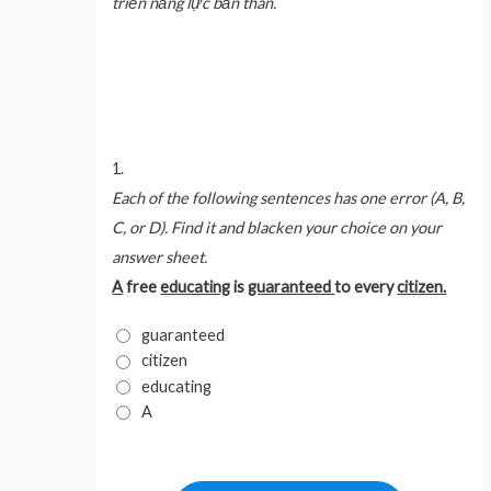
triển năng lực bản thân.
1.
Each of the following sentences has one error (A, B,
C, or D). Find it and blacken your choice on your
answer sheet.
A
free
educating
is
guaranteed
to every
citizen.
guaranteed
citizen
educating
A