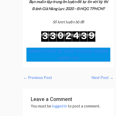
Bạn muốn tập trung ôn luyện để tự tin với kỳ thi
Đánh Giá Năng Lực 2020 – ĐHQG TPHCM?
Số lượt luyện bộ đề
0
4
9
3
3
2
3
1
5
0
4
4
3
4
ĐĂNG KÝ NGAY BỘ 10 ĐỀ THI ĐGNL 2020 ĐỂ
LUYỆN THI!
←
Previous Post
Next Post
→
Leave a Comment
You must be
logged in
to post a comment.