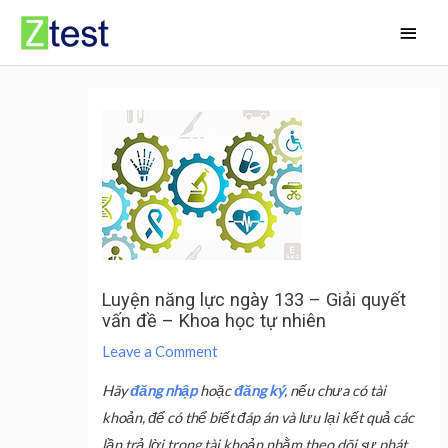
Skip
Main
to
Men
content
Luyện năng lực ngày 133 – Giải quyết
vấn đề – Khoa học tự nhiên
Leave a Comment
Hãy
đăng nhập
hoặc
đăng ký
, nếu chưa có tài
khoản, để có thể biết đáp án và lưu lại kết quả các
lần trả lời trong tài khoản nhằm theo dõi sự phát