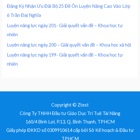
0
₫
0
,
Đăng Ký Nhận Ưu Đãi Bộ 25 Đề Ôn Luyện Nâng Cao Vào Lớp
.
0
0
₫
6 Trần Đại Nghĩa
,
0
.
0
0
Luyện năng lực ngày 201- Giải quyết vấn đề – Khoa học tự
0
nhiên
0
₫
.
Luyện năng lực ngày 200 – Giải quyết vấn đề – Khoa học xã hội
₫
Luyện năng lực ngày 199- Giải quyết vấn đề – Khoa học tự
.
nhiên
Copyright © Ztest
Công Ty TNHH Đầu tư Giáo Dục Trí Tuệ Tài Năng
160/4 Bình Lợi, P.13, Q. Bình Thạnh, TPHCM
Giấy phép ĐKKD số 0309910614 cấp bởi Sở Kế hoạch & Đầu tư
TPHCM