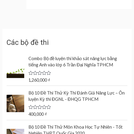
Các bộ đề thi
Combo Bộ đề luyện thi khảo sát năng lực bằng
tiếng Anh vào lớp 6 Trần Đại Nghĩa TPHCM
R
1,260,000
₫
a
t
e
Bộ 10 Đề Thi Thử Kỳ Thi Đánh Giá Năng Lực – Ôn
d
luyện Kỳ thi ĐGNL - ĐHQG TPHCM
0
o
u
t
R
400,000
₫
o
a
f
t
O
C
5
e
Bộ 10 Đề Thi Thử Môn Khoa Học Tự Nhiên - Tốt
r
u
d
Nghiệp THPT Quốc Gia 2020