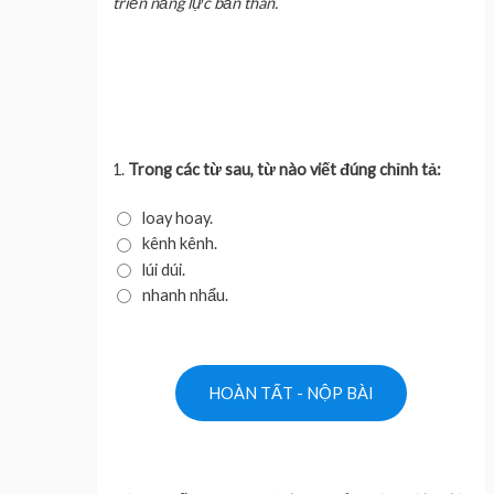
triển năng lực bản thân.
1.
Trong các từ sau, từ nào viết đúng chỉnh tả:
loay hoay.
kênh kênh.
lúi dúi.
nhanh nhẩu.