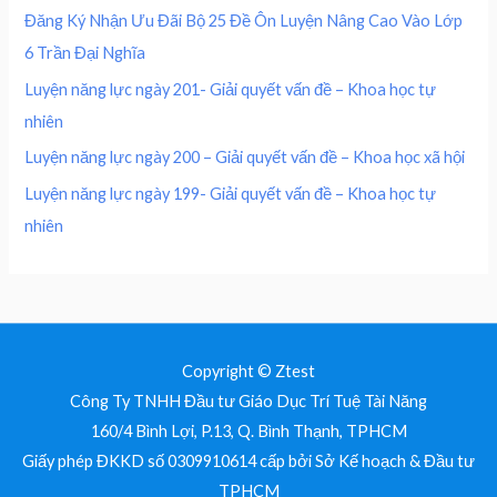
0
₫
0
,
Đăng Ký Nhận Ưu Đãi Bộ 25 Đề Ôn Luyện Nâng Cao Vào Lớp
.
0
0
₫
6 Trần Đại Nghĩa
,
0
.
0
0
Luyện năng lực ngày 201- Giải quyết vấn đề – Khoa học tự
0
nhiên
0
₫
.
Luyện năng lực ngày 200 – Giải quyết vấn đề – Khoa học xã hội
₫
Luyện năng lực ngày 199- Giải quyết vấn đề – Khoa học tự
.
nhiên
Copyright © Ztest
Công Ty TNHH Đầu tư Giáo Dục Trí Tuệ Tài Năng
160/4 Bình Lợi, P.13, Q. Bình Thạnh, TPHCM
Giấy phép ĐKKD số 0309910614 cấp bởi Sở Kế hoạch & Đầu tư
TPHCM