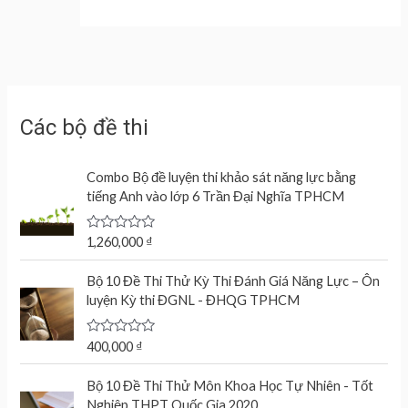
Các bộ đề thi
Combo Bộ đề luyện thi khảo sát năng lực bằng
tiếng Anh vào lớp 6 Trần Đại Nghĩa TPHCM
R
1,260,000
₫
a
t
e
Bộ 10 Đề Thi Thử Kỳ Thi Đánh Giá Năng Lực – Ôn
d
luyện Kỳ thi ĐGNL - ĐHQG TPHCM
0
o
u
t
R
400,000
₫
o
a
f
t
O
C
5
e
Bộ 10 Đề Thi Thử Môn Khoa Học Tự Nhiên - Tốt
r
u
d
Nghiệp THPT Quốc Gia 2020