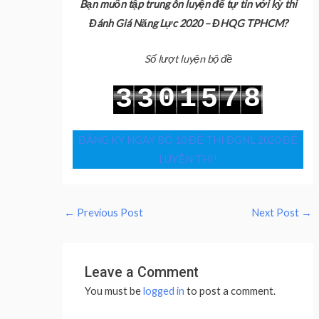
Bạn muốn tập trung ôn luyện để tự tin với kỳ thi
Đánh Giá Năng Lực 2020 – ĐHQG TPHCM?
Số lượt luyện bộ đề
0
1
7
8
3
3
5
1
2
8
9
4
4
6
ĐĂNG KÝ NGAY BỘ 10 ĐỀ THI ĐGNL 2020 ĐỂ
LUYỆN THI!
←
Previous Post
Next Post
→
Leave a Comment
You must be
logged in
to post a comment.