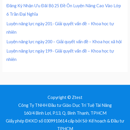
0
₫
0
,
Đăng Ký Nhận Ưu Đãi Bộ 25 Đề Ôn Luyện Nâng Cao Vào Lớp
.
0
0
₫
6 Trần Đại Nghĩa
,
0
.
0
0
Luyện năng lực ngày 201- Giải quyết vấn đề – Khoa học tự
0
nhiên
0
₫
.
Luyện năng lực ngày 200 – Giải quyết vấn đề – Khoa học xã hội
₫
Luyện năng lực ngày 199- Giải quyết vấn đề – Khoa học tự
.
nhiên
Copyright © Ztest
Công Ty TNHH Đầu tư Giáo Dục Trí Tuệ Tài Năng
160/4 Bình Lợi, P.13, Q. Bình Thạnh, TPHCM
Giấy phép ĐKKD số 0309910614 cấp bởi Sở Kế hoạch & Đầu tư
TPHCM