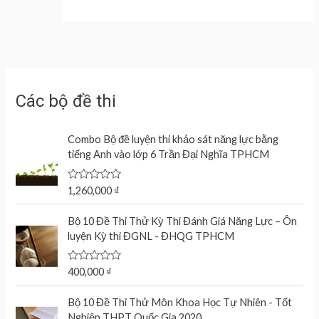
Các bộ đề thi
Combo Bộ đề luyện thi khảo sát năng lực bằng
tiếng Anh vào lớp 6 Trần Đại Nghĩa TPHCM
R
1,260,000
₫
a
t
e
Bộ 10 Đề Thi Thử Kỳ Thi Đánh Giá Năng Lực – Ôn
d
luyện Kỳ thi ĐGNL - ĐHQG TPHCM
0
o
u
t
R
400,000
₫
o
a
f
t
O
C
5
e
Bộ 10 Đề Thi Thử Môn Khoa Học Tự Nhiên - Tốt
r
u
d
Nghiệp THPT Quốc Gia 2020