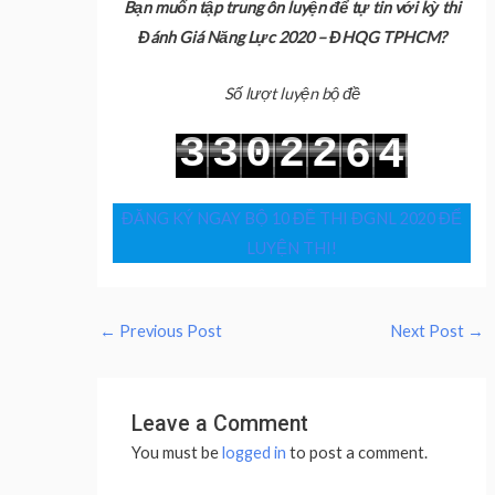
Bạn muốn tập trung ôn luyện để tự tin với kỳ thi
Đánh Giá Năng Lực 2020 – ĐHQG TPHCM?
Số lượt luyện bộ đề
3
3
0
2
2
6
4
4
4
1
3
3
7
5
ĐĂNG KÝ NGAY BỘ 10 ĐỀ THI ĐGNL 2020 ĐỂ
LUYỆN THI!
←
Previous Post
Next Post
→
Leave a Comment
You must be
logged in
to post a comment.