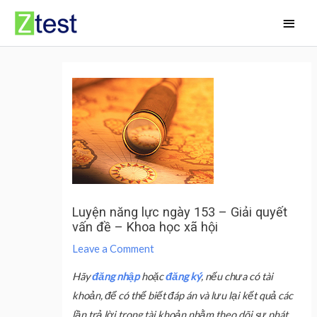
Skip
Main
to
Men
content
Luyện năng lực ngày 153 – Giải quyết
vấn đề – Khoa học xã hội
Leave a Comment
Hãy
đăng nhập
hoặc
đăng ký
, nếu chưa có tài
khoản, để có thể biết đáp án và lưu lại kết quả các
lần trả lời trong tài khoản nhằm theo dõi sự phát