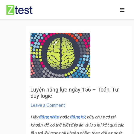
Skip
Main
to
Men
content
Luyện năng lực ngày 156 – Toán, Tư
duy logic
Leave a Comment
Hãy
đăng nhập
hoặc
đăng ký
, nếu chưa có tài
khoản, để có thể biết đáp án và lưu lại kết quả các
lần trả lời trong tài khoản nhằm theo dõi sự phát