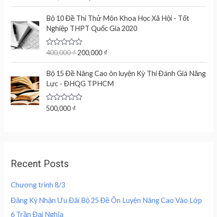
o
a
n
n
f
t
O
C
5
e
Bộ 10 Đề Thi Thử Môn Khoa Học Xã Hội - Tốt
a
t
r
u
d
Nghiệp THPT Quốc Gia 2020
l
p
0
i
r
o
p
r
g
r
u
r
i
t
R
400,000
₫
200,000
₫
i
e
o
a
i
c
n
n
f
t
c
e
5
e
Bộ 15 Đề Nâng Cao ôn luyện Kỳ Thi Đánh Giá Năng
a
t
d
e
i
Lực - ĐHQG TPHCM
l
p
0
w
s
o
p
r
u
a
:
r
i
t
R
500,000
₫
s
2
o
a
i
c
f
:
0
t
c
e
5
e
4
0
d
e
i
0
,
0
w
s
o
0
0
u
a
:
,
0
Recent Posts
t
s
2
o
0
0
f
:
0
0
5
Chương trình 8/3
4
0
0
₫
0
,
Đăng Ký Nhận Ưu Đãi Bộ 25 Đề Ôn Luyện Nâng Cao Vào Lớp
.
0
0
₫
6 Trần Đại Nghĩa
,
0