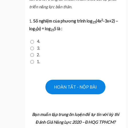
triển năng lực bản thân.
2
1.
Số nghiệm của phương trình log
(4x
-3x+2) –
25
log
(x) = log
5 là :
5
25
4.
3.
2.
1.
Bạn muốn tập trung ôn luyện để tự tin với kỳ thi
Đánh Giá Năng Lực 2020 – ĐHQG TPHCM?