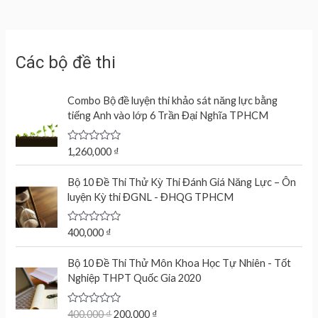
Các bộ đề thi
Combo Bộ đề luyện thi khảo sát năng lực bằng
tiếng Anh vào lớp 6 Trần Đại Nghĩa TPHCM
R
1,260,000
₫
a
t
e
Bộ 10 Đề Thi Thử Kỳ Thi Đánh Giá Năng Lực – Ôn
d
luyện Kỳ thi ĐGNL - ĐHQG TPHCM
0
o
u
t
R
400,000
₫
o
a
f
t
O
C
5
e
Bộ 10 Đề Thi Thử Môn Khoa Học Tự Nhiên - Tốt
r
u
d
Nghiệp THPT Quốc Gia 2020
0
i
r
o
g
r
u
t
R
400,000
₫
200,000
₫
i
e