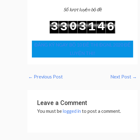
Số lượt luyện bộ đề
3
0
3
4
3
1
6
4
1
4
5
4
2
7
ĐĂNG KÝ NGAY BỘ 10 ĐỀ THI ĐGNL 2020 ĐỂ
LUYỆN THI!
←
Previous Post
Next Post
→
Leave a Comment
You must be
logged in
to post a comment.