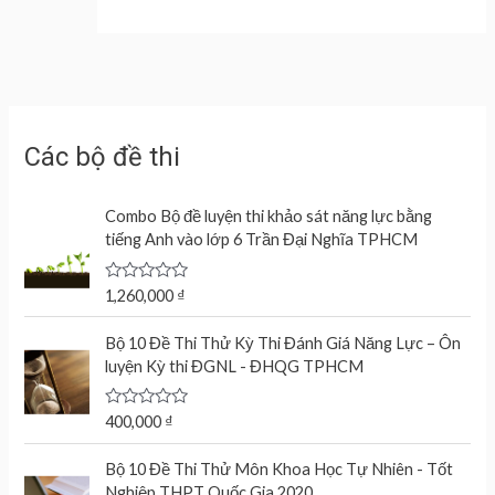
Các bộ đề thi
Combo Bộ đề luyện thi khảo sát năng lực bằng
tiếng Anh vào lớp 6 Trần Đại Nghĩa TPHCM
R
1,260,000
₫
a
t
e
Bộ 10 Đề Thi Thử Kỳ Thi Đánh Giá Năng Lực – Ôn
d
luyện Kỳ thi ĐGNL - ĐHQG TPHCM
0
o
u
t
R
400,000
₫
o
a
f
t
O
C
5
e
Bộ 10 Đề Thi Thử Môn Khoa Học Tự Nhiên - Tốt
r
u
d
Nghiệp THPT Quốc Gia 2020