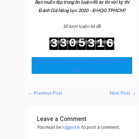
Bạn muốn tập trung ôn luyện để tự tin với kỳ thi
Đánh Giá Năng Lực 2020 – ĐHQG TPHCM?
Số lượt luyện bộ đề
3
0
5
3
3
1
6
4
1
6
4
4
2
7
ĐĂNG KÝ NGAY BỘ 10 ĐỀ THI ĐGNL 2020 ĐỂ
LUYỆN THI!
←
Previous Post
Next Post
→
Leave a Comment
You must be
logged in
to post a comment.