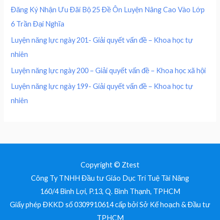
0
₫
0
,
Đăng Ký Nhận Ưu Đãi Bộ 25 Đề Ôn Luyện Nâng Cao Vào Lớp
.
0
0
₫
6 Trần Đại Nghĩa
,
0
.
0
0
Luyện năng lực ngày 201- Giải quyết vấn đề – Khoa học tự
0
nhiên
0
₫
.
Luyện năng lực ngày 200 – Giải quyết vấn đề – Khoa học xã hội
₫
Luyện năng lực ngày 199- Giải quyết vấn đề – Khoa học tự
.
nhiên
Copyright © Ztest
Công Ty TNHH Đầu tư Giáo Dục Trí Tuệ Tài Năng
160/4 Bình Lợi, P.13, Q. Bình Thạnh, TPHCM
Giấy phép ĐKKD số 0309910614 cấp bởi Sở Kế hoạch & Đầu tư
TPHCM