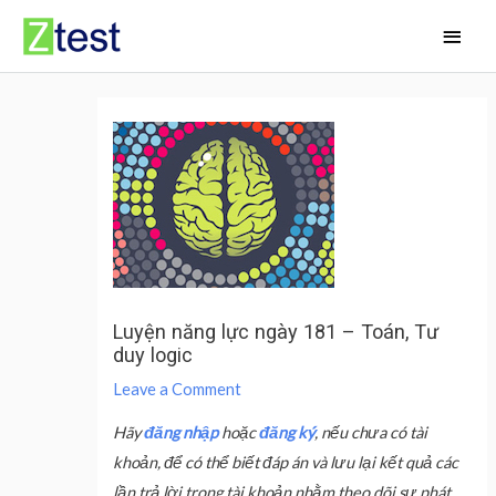
Skip
Main
to
Men
content
Luyện năng lực ngày 181 – Toán, Tư
duy logic
Leave a Comment
Hãy
đăng nhập
hoặc
đăng ký
, nếu chưa có tài
khoản, để có thể biết đáp án và lưu lại kết quả các
lần trả lời trong tài khoản nhằm theo dõi sự phát