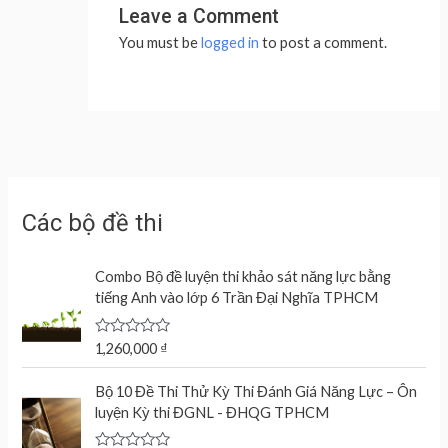
Leave a Comment
You must be
logged in
to post a comment.
Các bộ đề thi
Combo Bộ đề luyện thi khảo sát năng lực bằng
tiếng Anh vào lớp 6 Trần Đại Nghĩa TPHCM
R
1,260,000
₫
a
t
e
Bộ 10 Đề Thi Thử Kỳ Thi Đánh Giá Năng Lực – Ôn
d
luyện Kỳ thi ĐGNL - ĐHQG TPHCM
0
o
u