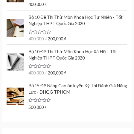
t
R
400,000
₫
o
a
f
t
O
C
5
e
Bộ 10 Đề Thi Thử Môn Khoa Học Tự Nhiên - Tốt
r
u
d
Nghiệp THPT Quốc Gia 2020
0
i
r
o
g
r
u
t
R
400,000
₫
200,000
₫
i
e
o
a
n
n
f
t
O
C
5
e
Bộ 10 Đề Thi Thử Môn Khoa Học Xã Hội - Tốt
a
t
r
u
d
Nghiệp THPT Quốc Gia 2020
l
p
0
i
r
o
p
r
g
r
u
r
i
t
R
400,000
₫
200,000
₫
i
e
o
a
i
c
n
n
f
t
c
e
5
e
Bộ 15 Đề Nâng Cao ôn luyện Kỳ Thi Đánh Giá Năng
a
t
d
e
i
Lực - ĐHQG TPHCM
l
p
0
w
s
o
p
r
u
a
:
r
i
t
R
500,000
₫
s
2
o
a
i
c
f
:
0
t
c
e
5
e
4
0
d
e
i
0
,
0
w
s
o
0
0