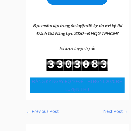
Bạn muốn tập trung ôn luyện để tự tin với kỳ thi
Đánh Giá Năng Lực 2020 – ĐHQG TPHCM?
Số lượt luyện bộ đề
8
3
3
0
3
0
3
9
4
4
1
4
1
4
ĐĂNG KÝ NGAY BỘ 10 ĐỀ THI ĐGNL 2020 ĐỂ
LUYỆN THI!
←
Previous Post
Next Post
→