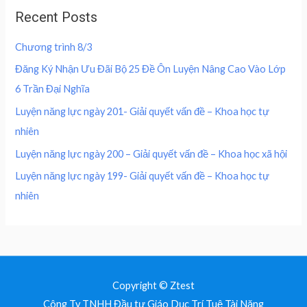
u
a
:
,
0
Recent Posts
t
s
2
o
0
0
f
:
0
0
5
Chương trình 8/3
4
0
0
₫
0
,
Đăng Ký Nhận Ưu Đãi Bộ 25 Đề Ôn Luyện Nâng Cao Vào Lớp
.
0
0
₫
6 Trần Đại Nghĩa
,
0
.
0
0
Luyện năng lực ngày 201- Giải quyết vấn đề – Khoa học tự
0
nhiên
0
₫
.
Luyện năng lực ngày 200 – Giải quyết vấn đề – Khoa học xã hội
₫
Luyện năng lực ngày 199- Giải quyết vấn đề – Khoa học tự
.
nhiên
Copyright © Ztest
Công Ty TNHH Đầu tư Giáo Dục Trí Tuệ Tài Năng