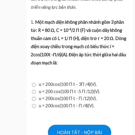
triển năng lực bản thân.
1.
Một mạch điện không phân nhánh gồm 3 phần
-4
tử: R = 80 Ω, C = 10
/2 Π (F) và cuộn dây không
thuần cảm có L = 1/ Π (H), điện trở r = 20 Ω. Dòng
điện xoay chiều trong mạch có biểu thức i =
2cos(100t -Π/6)(A). Điện áp tức thời giữa hai đầu
đoạn mạch là:
u = 200cos(100 Π t - 3Π /4)(V).
u = 200 cos(100 Π t -5 Π /12)(V).
u = 200cos(100 Π t - Π /12)(V).
u = 200cos(100 Π t - Π /4)(V).