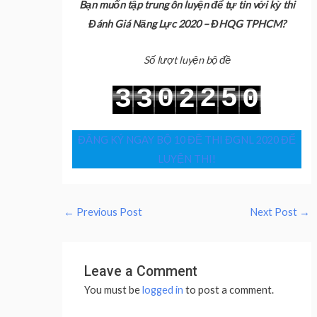
Bạn muốn tập trung ôn luyện để tự tin với kỳ thi
Đánh Giá Năng Lực 2020 – ĐHQG TPHCM?
Số lượt luyện bộ đề
0
2
5
3
3
2
0
1
3
6
4
4
3
1
ĐĂNG KÝ NGAY BỘ 10 ĐỀ THI ĐGNL 2020 ĐỂ
LUYỆN THI!
←
Previous Post
Next Post
→
Leave a Comment
You must be
logged in
to post a comment.