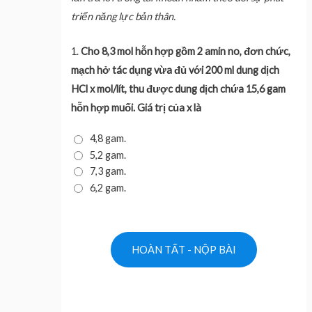
triển năng lực bản thân.
1.
Cho 8,3 mol hỗn hợp gồm 2 amin no, đơn chức,
mạch hở tác dụng vừa đủ với 200 ml dung dịch
HCl x mol/lít, thu được dung dịch chứa 15,6 gam
hỗn hợp muối. Giá trị của x là
4,8 gam.
5,2 gam.
7,3 gam.
6,2 gam.