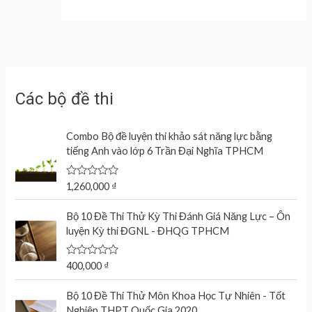
Các bộ đề thi
Combo Bộ đề luyện thi khảo sát năng lực bằng
tiếng Anh vào lớp 6 Trần Đại Nghĩa TPHCM
R
1,260,000
₫
a
t
e
Bộ 10 Đề Thi Thử Kỳ Thi Đánh Giá Năng Lực – Ôn
d
luyện Kỳ thi ĐGNL - ĐHQG TPHCM
0
o
u
t
R
400,000
₫
o
a
f
t
O
C
5
e
Bộ 10 Đề Thi Thử Môn Khoa Học Tự Nhiên - Tốt
r
u
d
Nghiệp THPT Quốc Gia 2020