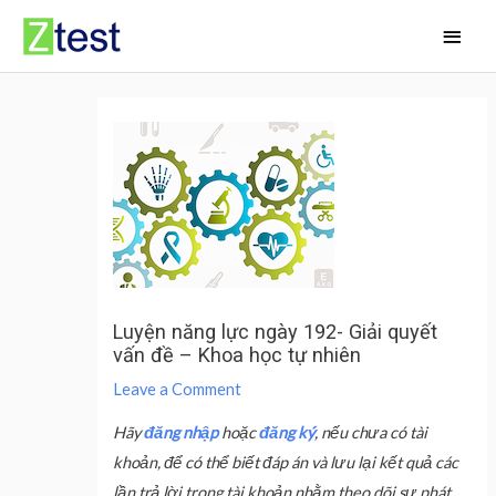
Skip
Main
to
Men
content
Luyện năng lực ngày 192- Giải quyết
vấn đề – Khoa học tự nhiên
Leave a Comment
Hãy
đăng nhập
hoặc
đăng ký
, nếu chưa có tài
khoản, để có thể biết đáp án và lưu lại kết quả các
lần trả lời trong tài khoản nhằm theo dõi sự phát