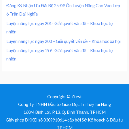
0
₫
0
,
Đăng Ký Nhận Ưu Đãi Bộ 25 Đề Ôn Luyện Nâng Cao Vào Lớp
.
0
0
₫
6 Trần Đại Nghĩa
,
0
.
0
0
Luyện năng lực ngày 201- Giải quyết vấn đề – Khoa học tự
0
nhiên
0
₫
.
Luyện năng lực ngày 200 – Giải quyết vấn đề – Khoa học xã hội
₫
Luyện năng lực ngày 199- Giải quyết vấn đề – Khoa học tự
.
nhiên
Copyright © Ztest
Công Ty TNHH Đầu tư Giáo Dục Trí Tuệ Tài Năng
160/4 Bình Lợi, P.13, Q. Bình Thạnh, TPHCM
Giấy phép ĐKKD số 0309910614 cấp bởi Sở Kế hoạch & Đầu tư
TPHCM