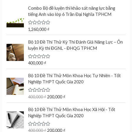
Combo Bộ đề luyện thi khảo sát năng lực bằng
tiếng Anh vào lớp 6 Trần Đại Nghĩa TPHCM
R
1,260,000
₫
a
t
e
Bộ 10 Đề Thi Thử Kỳ Thi Đánh Giá Năng Lực – Ôn
d
luyện Kỳ thi ĐGNL - ĐHQG TPHCM
0
o
u
t
R
400,000
₫
o
a
f
t
O
C
5
e
Bộ 10 Đề Thi Thử Môn Khoa Học Tự Nhiên - Tốt
r
u
d
Nghiệp THPT Quốc Gia 2020
0
i
r
o
g
r
u
t
R
400,000
₫
200,000
₫
i
e
o
a
n
n
f
t
O
C
5
e
Bộ 10 Đề Thi Thử Môn Khoa Học Xã Hội - Tốt
a
t
r
u
d
Nghiệp THPT Quốc Gia 2020
l
p
0
i
r
o
p
r
g
r
u
r
i
t
R
400,000
₫
200,000
₫
i
e