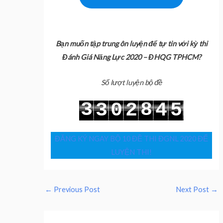
Bạn muốn tập trung ôn luyện để tự tin với kỳ thi
Đánh Giá Năng Lực 2020 – ĐHQG TPHCM?
Số lượt luyện bộ đề
3
8
3
0
2
4
5
4
9
4
1
3
5
6
ĐĂNG KÝ NGAY BỘ 10 ĐỀ THI ĐGNL 2020 ĐỂ
LUYỆN THI!
←
Previous Post
Next Post
→