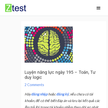
Skip
Main
to
Men
content
Luyện năng lực ngày 195 – Toán, Tư
duy logic
2 Comments
Hãy
đăng nhập
hoặc
đăng ký
, nếu chưa có tài
khoản, để có thể biết đáp án và lưu lại kết quả các
lần trả lời trong tài khoản nhằm theo dõi sự phát