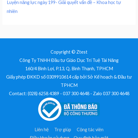
Luyện năng lực ngày 199- Giải quyết vấn đề – Khoa học tự
.
nhiên
Copyright © Ztest
Công Ty TNHH Đầu tư Giáo Dục Trí Tuệ Tài Năng
160/4 Bình Lợi, P.13, Q. Bình Thạnh, TPHCM
Giấy phép ĐKKD số 0309910614 cấp bởi Sở Kế hoạch & Đầu tư
TPHCM
Contact: (028) 6258 4389 - 037 300 4648 - Zalo 037 300 4648
Liên hệ
Trợ giúp
Cộng tác viên
Điều khoản sử dụng – Quy định bảo mật