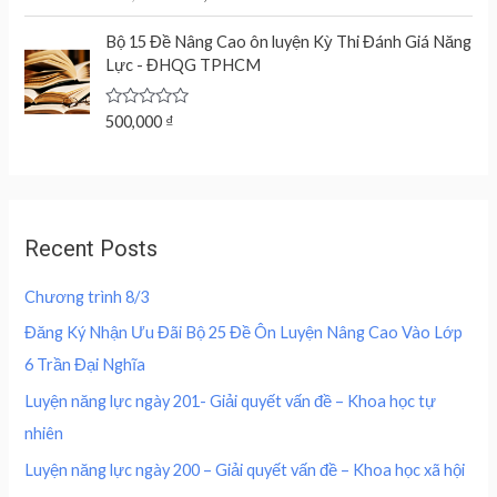
o
a
i
c
n
n
f
t
c
e
5
e
Bộ 15 Đề Nâng Cao ôn luyện Kỳ Thi Đánh Giá Năng
a
t
d
e
i
Lực - ĐHQG TPHCM
l
p
0
w
s
o
p
r
u
a
:
r
i
t
R
500,000
₫
s
2
o
a
i
c
f
:
0
t
c
e
5
e
4
0
d
e
i
0
,
0
w
s
o
0
0
u
a
:
,
0
Recent Posts
t
s
2
o
0
0
f
:
0
0
5
Chương trình 8/3
4
0
0
₫
0
,
Đăng Ký Nhận Ưu Đãi Bộ 25 Đề Ôn Luyện Nâng Cao Vào Lớp
.
0
0
₫
6 Trần Đại Nghĩa
,
0
.
0
0
Luyện năng lực ngày 201- Giải quyết vấn đề – Khoa học tự
0
nhiên
0
₫
.
Luyện năng lực ngày 200 – Giải quyết vấn đề – Khoa học xã hội
₫