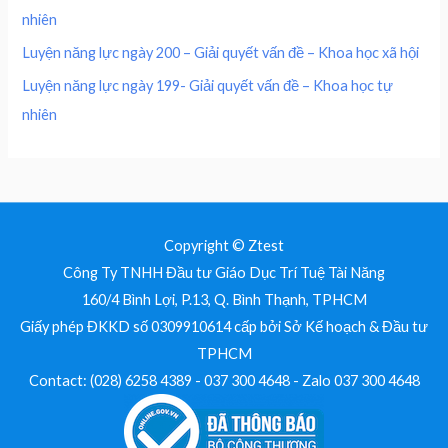
0
nhiên
0
₫
.
Luyện năng lực ngày 200 – Giải quyết vấn đề – Khoa học xã hội
₫
Luyện năng lực ngày 199- Giải quyết vấn đề – Khoa học tự
.
nhiên
Copyright © Ztest
Công Ty TNHH Đầu tư Giáo Dục Trí Tuệ Tài Năng
160/4 Bình Lợi, P.13, Q. Bình Thạnh, TPHCM
Giấy phép ĐKKD số 0309910614 cấp bởi Sở Kế hoạch & Đầu tư
TPHCM
Contact: (028) 6258 4389 - 037 300 4648 - Zalo 037 300 4648