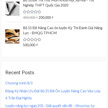
Bộ 10 Đề Thi Thử Môn Khoa Học Xã Hội - Tốt
a
t
r
u
d
Nghiệp THPT Quốc Gia 2020
l
p
0
i
r
o
p
r
g
r
u
r
i
t
R
400,000
₫
200,000
₫
i
e
o
a
i
c
n
n
f
t
c
e
5
e
Bộ 15 Đề Nâng Cao ôn luyện Kỳ Thi Đánh Giá Năng
a
t
d
e
i
Lực - ĐHQG TPHCM
l
p
0
w
s
o
p
r
u
a
:
r
i
t
R
500,000
₫
s
2
o
a
i
c
f
:
0
t
c
e
5
e
4
0
d
e
i
0
,
0
w
s
o
0
0
u
a
:
,
0
Recent Posts
t
s
2
o
0
0
f
:
0
0
5
Chương trình 8/3
4
0
0
₫
0
,
Đăng Ký Nhận Ưu Đãi Bộ 25 Đề Ôn Luyện Nâng Cao Vào Lớp
.
0
0
₫
6 Trần Đại Nghĩa
,
0
.
0
0
Luyện năng lực ngày 201- Giải quyết vấn đề – Khoa học tự