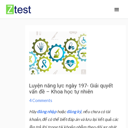
Skip
Main
to
Men
content
Luyện năng lực ngày 197- Giải quyết
vấn đề – Khoa học tự nhiên
4 Comments
Hãy
đăng nhập
hoặc
đăng ký
, nếu chưa có tài
khoản, để có thể biết đáp án và lưu lại kết quả các
lần trả lời trong tài khoản nhằm theo dõi sự phát