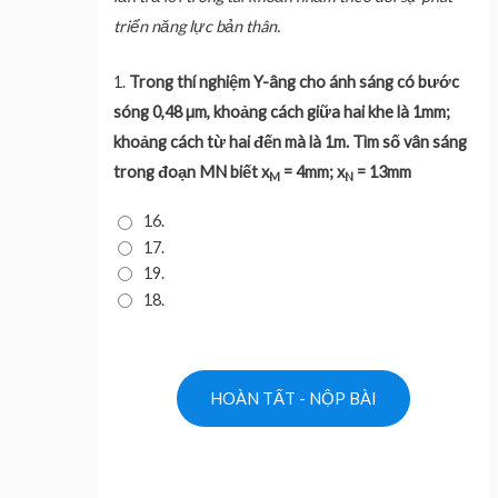
triển năng lực bản thân.
1.
Trong thí nghiệm Y-âng cho ánh sáng có bước
sóng 0,48 µm, khoảng cách giữa hai khe là 1mm;
khoảng cách từ hai đến mà là 1m. Tìm số vân sáng
trong đoạn MN biết x
= 4mm; x
= 13mm
M
N
16.
17.
19.
18.