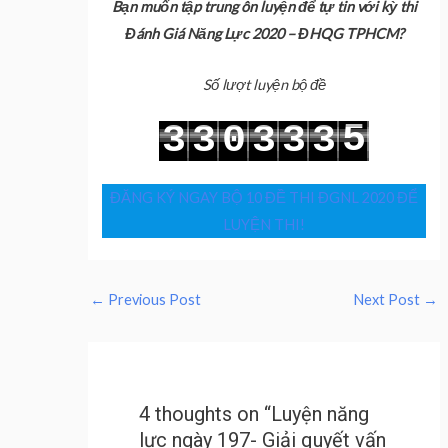
Bạn muốn tập trung ôn luyện để tự tin với kỳ thi
Đánh Giá Năng Lực 2020 – ĐHQG TPHCM?
Số lượt luyện bộ đề
5
3
3
0
3
3
3
6
4
4
1
4
4
4
ĐĂNG KÝ NGAY BỘ 10 ĐỀ THI ĐGNL 2020 ĐỂ
LUYỆN THI!
←
Previous Post
Next Post
→
4 thoughts on “Luyện năng
lực ngày 197- Giải quyết vấn