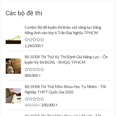
Các bộ đề thi
Combo Bộ đề luyện thi khảo sát năng lực bằng
tiếng Anh vào lớp 6 Trần Đại Nghĩa TPHCM
R
1,260,000
₫
a
t
e
Bộ 10 Đề Thi Thử Kỳ Thi Đánh Giá Năng Lực – Ôn
d
luyện Kỳ thi ĐGNL - ĐHQG TPHCM
0
o
u
t
R
400,000
₫
o
a
f
t
O
C
5
e
Bộ 10 Đề Thi Thử Môn Khoa Học Tự Nhiên - Tốt
r
u
d
Nghiệp THPT Quốc Gia 2020
0
i
r
o
g
r
u
t
R
400,000
₫
200,000
₫
i
e
o
a
n
n
f
t
O
C
5
e