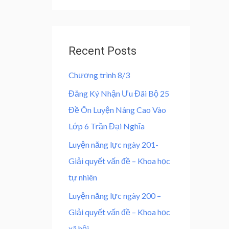
0
,
e
d
0
0
0
,
0
o
u
0
0
t
Recent Posts
0
o
f
0
₫
5
Chương trình 8/3
.
₫
Đăng Ký Nhận Ưu Đãi Bộ 25
.
Đề Ôn Luyện Nâng Cao Vào
Lớp 6 Trần Đại Nghĩa
Luyện năng lực ngày 201-
Giải quyết vấn đề – Khoa học
tự nhiên
Luyện năng lực ngày 200 –
Giải quyết vấn đề – Khoa học
xã hội