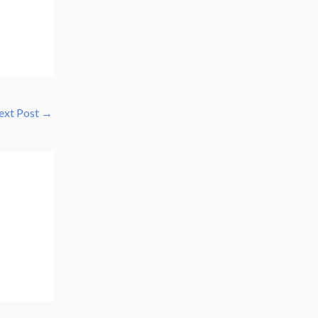
ext Post
→