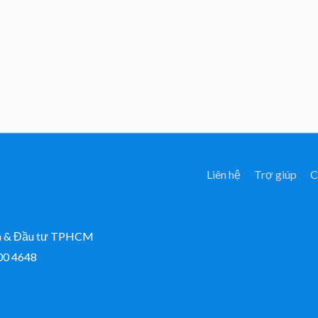
Liên hệ
Trợ giúp
C
ch & Đầu tư TPHCM
300 4648