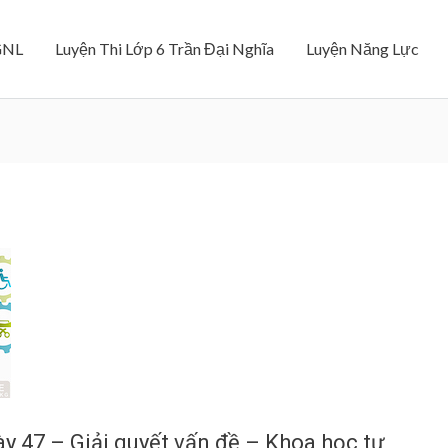
GNL
Luyện Thi Lớp 6 Trần Đại Nghĩa
Luyện Năng Lực
y 47 – Giải quyết vấn đề – Khoa học tự