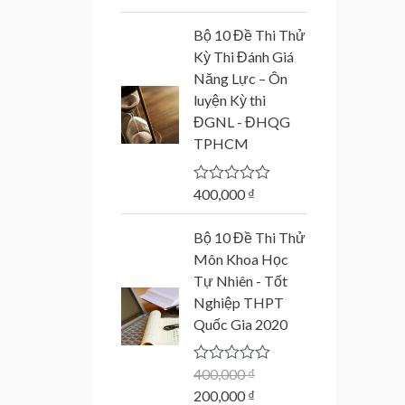
a
t
Bộ 10 Đề Thi Thử
e
d
Kỳ Thi Đánh Giá
0
Năng Lực – Ôn
o
u
luyện Kỳ thi
t
ĐGNL - ĐHQG
o
f
TPHCM
5
400,000
₫
R
a
t
O
C
Bộ 10 Đề Thi Thử
e
r
u
d
Môn Khoa Học
0
i
r
Tự Nhiên - Tốt
o
g
r
u
Nghiệp THPT
t
i
e
Quốc Gia 2020
o
n
n
f
5
a
t
400,000
₫
R
l
p
a
200,000
₫
p
r
t