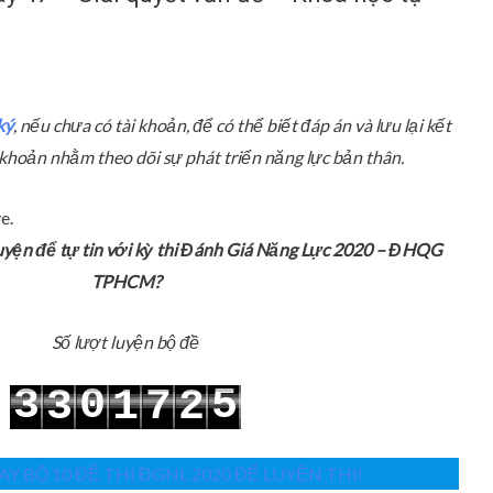
ký
, nếu chưa có tài khoản, để có thể biết đáp án và lưu lại kết
ài khoản nhằm theo dõi sự phát triển năng lực bản thân.
e.
uyện để tự tin với kỳ thi Đánh Giá Năng Lực 2020 – ĐHQG
TPHCM?
Số lượt luyện bộ đề
3
0
5
3
1
7
2
4
1
6
4
2
8
3
Y BỘ 10 ĐỀ THI ĐGNL 2020 ĐỂ LUYỆN THI!