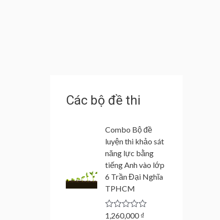
Các bộ đề thi
Combo Bộ đề
luyện thi khảo sát
năng lực bằng
tiếng Anh vào lớp
6 Trần Đại Nghĩa
TPHCM
1,260,000
₫
R