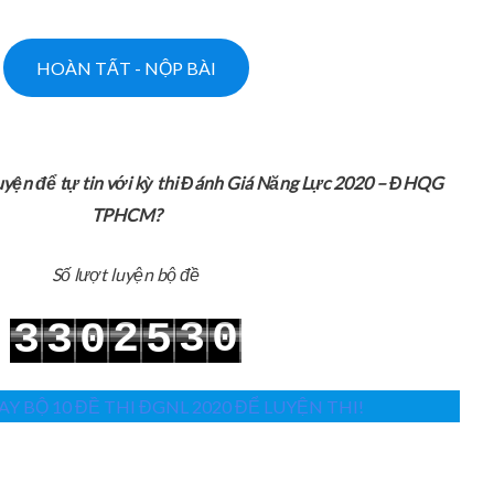
uyện để tự tin với kỳ thi Đánh Giá Năng Lực 2020 – ĐHQG
TPHCM?
Số lượt luyện bộ đề
2
3
0
3
3
0
5
3
4
1
4
4
1
6
Y BỘ 10 ĐỀ THI ĐGNL 2020 ĐỂ LUYỆN THI!