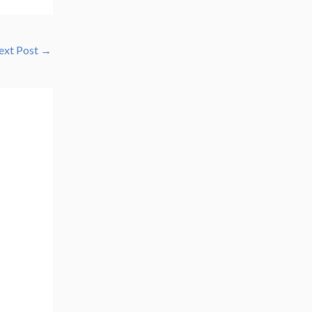
ext Post
→