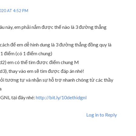
020 AT 4:52 PM
câu này, em phải nắm được thế nào là 3 đường thẳng
 cách để em dễ hình dung là 3 đường thẳng đồng quy là
 1 điểm (có 1 điểm chung)
 (d2) em có thể tìm được điểm chung M
d3), thay vào em sẽ tìm được đáp án nhé!
ỏi tương tự và nhận sự hỗ trợ nhanh chóng từ các thầy
a
ĐGNL tại đây nhé:
http://bit.ly/10dethidgnl
Log in to Reply