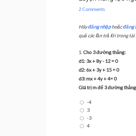
2 Comments
Hãy
đăng nhập
hoặc
đăng 
quả các lần trả lời trong t
1.
Cho 3 đường thẳng:
d1: 3x + 8y - 12 = 0
d2: 6x + 3y + 15 = 0
d3: mx + 4y + 4= 0
Giá trị m để 3 đường thẳng
-4
3
-3
4