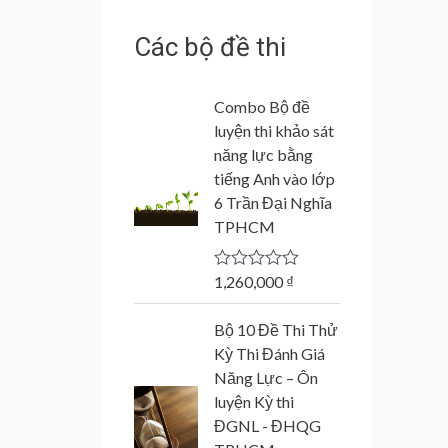
Các bộ đề thi
Combo Bộ đề
luyện thi khảo sát
năng lực bằng
tiếng Anh vào lớp
6 Trần Đại Nghĩa
TPHCM
1,260,000
₫
R
a
t
Bộ 10 Đề Thi Thử
e
d
Kỳ Thi Đánh Giá
0
Năng Lực – Ôn
o
u
luyện Kỳ thi
t
ĐGNL - ĐHQG
o
f