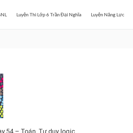
GNL
Luyện Thi Lớp 6 Trần Đại Nghĩa
Luyện Năng Lực
y 54 – Toán, Tư duy logic