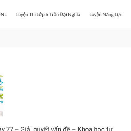
GNL
Luyện Thi Lớp 6 Trần Đại Nghĩa
Luyện Năng Lực
y 77 – Giải quyết vấn đề – Khoa học tự