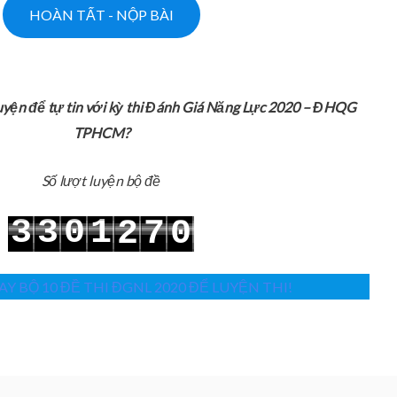
uyện để tự tin với kỳ thi Đánh Giá Năng Lực 2020 – ĐHQG
TPHCM?
Số lượt luyện bộ đề
3
3
0
1
2
7
0
4
4
1
2
3
8
1
Y BỘ 10 ĐỀ THI ĐGNL 2020 ĐỂ LUYỆN THI!