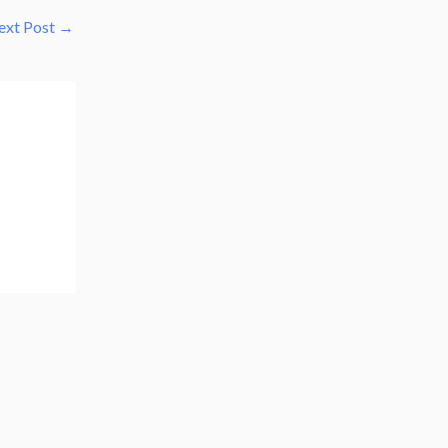
ext Post
→