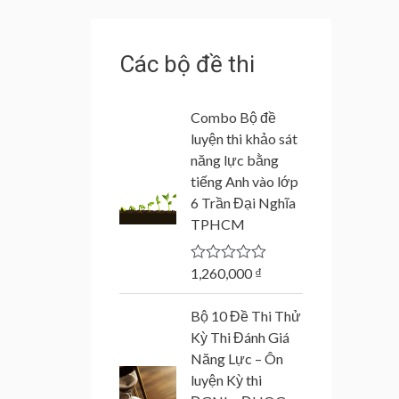
Các bộ đề thi
Combo Bộ đề
luyện thi khảo sát
năng lực bằng
tiếng Anh vào lớp
6 Trần Đại Nghĩa
TPHCM
1,260,000
₫
R
a
t
Bộ 10 Đề Thi Thử
e
d
Kỳ Thi Đánh Giá
0
Năng Lực – Ôn
o
u
luyện Kỳ thi
t