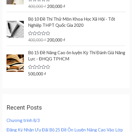
g
r
u
t
R
400,000
₫
200,000
₫
i
e
o
a
n
n
f
t
O
C
5
e
Bộ 10 Đề Thi Thử Môn Khoa Học Xã Hội - Tốt
a
t
r
u
d
Nghiệp THPT Quốc Gia 2020
l
p
0
i
r
o
p
r
g
r
u
r
i
t
R
400,000
₫
200,000
₫
i
e
o
a
i
c
n
n
f
t
c
e
5
e
Bộ 15 Đề Nâng Cao ôn luyện Kỳ Thi Đánh Giá Năng
a
t
d
e
i
Lực - ĐHQG TPHCM
l
p
0
w
s
o
p
r
u
a
:
r
i
t
R
500,000
₫
s
2
o
a
i
c
f
:
0
t
c
e
5
e
4
0
d
e
i
0
,
0
w
s
o
0
0
u
a
:
,
0
Recent Posts
t
s
2
o
0
0
f
:
0
0
5
Chương trình 8/3
4
0
0
₫
0
,
Đăng Ký Nhận Ưu Đãi Bộ 25 Đề Ôn Luyện Nâng Cao Vào Lớp
.