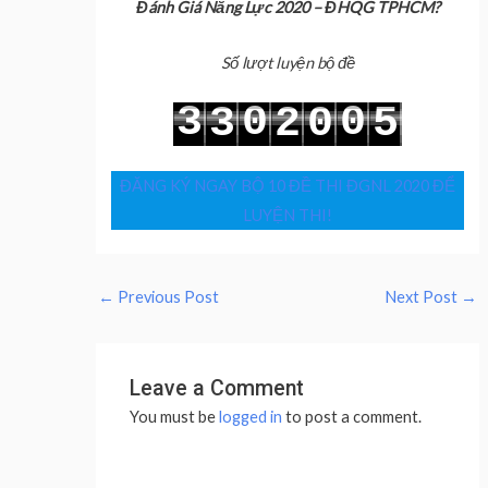
Đánh Giá Năng Lực 2020 – ĐHQG TPHCM?
Số lượt luyện bộ đề
3
0
0
3
2
0
5
4
1
1
4
3
1
6
ĐĂNG KÝ NGAY BỘ 10 ĐỀ THI ĐGNL 2020 ĐỂ
LUYỆN THI!
←
Previous Post
Next Post
→
Leave a Comment
You must be
logged in
to post a comment.