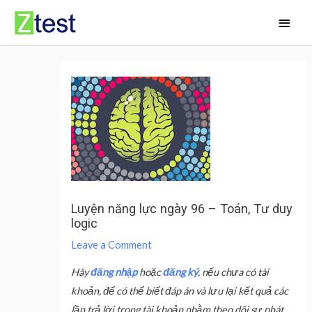
Skip
Main
to
Men
content
Luyện năng lực ngày 96 – Toán, Tư duy
logic
Leave a Comment
Hãy
đăng nhập
hoặc
đăng ký
, nếu chưa có tài
khoản, để có thể biết đáp án và lưu lại kết quả các
lần trả lời trong tài khoản nhằm theo dõi sự phát