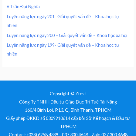
0
0
₫
6 Trần Đại Nghĩa
,
0
.
0
0
Luyện năng lực ngày 201- Giải quyết vấn đề – Khoa học tự
0
nhiên
0
₫
.
Luyện năng lực ngày 200 – Giải quyết vấn đề – Khoa học xã hội
₫
Luyện năng lực ngày 199- Giải quyết vấn đề – Khoa học tự
.
nhiên
Copyright © Ztest
Công Ty TNHH Đầu tư Giáo Dục Trí Tuệ Tài Năng
160/4 Bình Lợi, P.13, Q. Bình Thạnh, TPHCM
Giấy phép ĐKKD số 0309910614 cấp bởi Sở Kế hoạch & Đầu tư
TPHCM
Contact: (028) 6258 4389 - 037 300 4648 - Zalo 037 300 4648