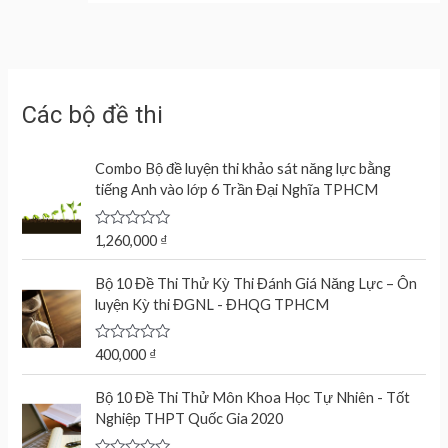
Các bộ đề thi
Combo Bộ đề luyện thi khảo sát năng lực bằng
tiếng Anh vào lớp 6 Trần Đại Nghĩa TPHCM
R
1,260,000
₫
a
t
e
Bộ 10 Đề Thi Thử Kỳ Thi Đánh Giá Năng Lực – Ôn
d
luyện Kỳ thi ĐGNL - ĐHQG TPHCM
0
o
u
t
R
400,000
₫
o
a
f
t
O
C
5
e
Bộ 10 Đề Thi Thử Môn Khoa Học Tự Nhiên - Tốt
r
u
d
Nghiệp THPT Quốc Gia 2020
0
i
r
o