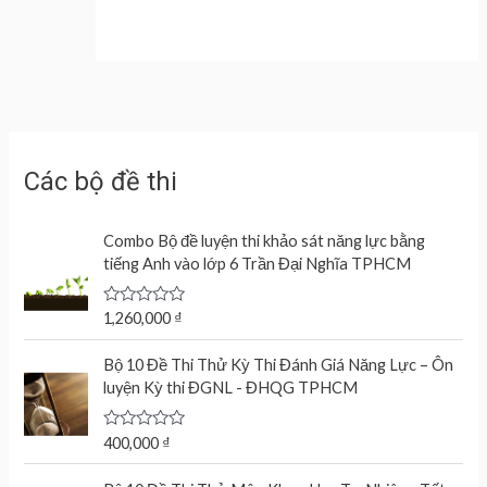
Các bộ đề thi
Combo Bộ đề luyện thi khảo sát năng lực bằng
tiếng Anh vào lớp 6 Trần Đại Nghĩa TPHCM
R
1,260,000
₫
a
t
e
Bộ 10 Đề Thi Thử Kỳ Thi Đánh Giá Năng Lực – Ôn
d
luyện Kỳ thi ĐGNL - ĐHQG TPHCM
0
o
u
t
R
400,000
₫
o
a
f
t
O
C
5
e