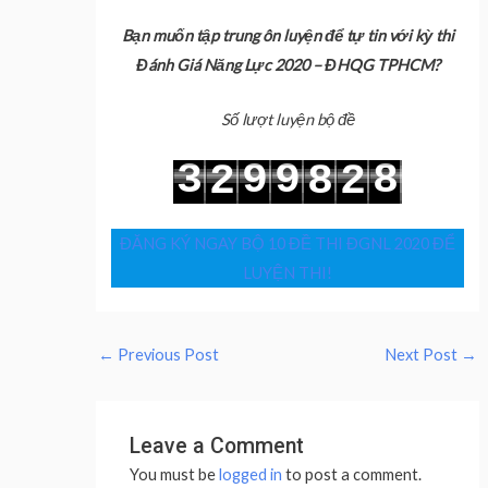
Bạn muốn tập trung ôn luyện để tự tin với kỳ thi
Đánh Giá Năng Lực 2020 – ĐHQG TPHCM?
Số lượt luyện bộ đề
3
9
9
8
2
8
2
4
0
0
9
3
9
3
ĐĂNG KÝ NGAY BỘ 10 ĐỀ THI ĐGNL 2020 ĐỂ
LUYỆN THI!
←
Previous Post
Next Post
→
Leave a Comment
You must be
logged in
to post a comment.