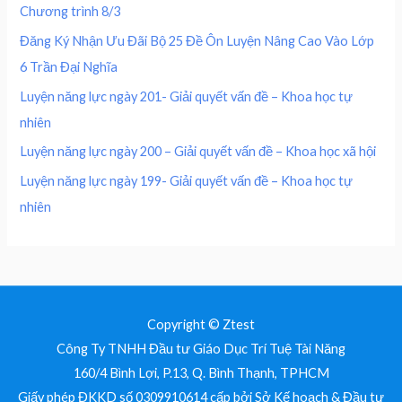
0
5
Chương trình 8/3
4
0
0
₫
0
,
Đăng Ký Nhận Ưu Đãi Bộ 25 Đề Ôn Luyện Nâng Cao Vào Lớp
.
0
0
₫
6 Trần Đại Nghĩa
,
0
.
0
0
Luyện năng lực ngày 201- Giải quyết vấn đề – Khoa học tự
0
nhiên
0
₫
.
Luyện năng lực ngày 200 – Giải quyết vấn đề – Khoa học xã hội
₫
Luyện năng lực ngày 199- Giải quyết vấn đề – Khoa học tự
.
nhiên
Copyright © Ztest
Công Ty TNHH Đầu tư Giáo Dục Trí Tuệ Tài Năng
160/4 Bình Lợi, P.13, Q. Bình Thạnh, TPHCM
Giấy phép ĐKKD số 0309910614 cấp bởi Sở Kế hoạch & Đầu tư