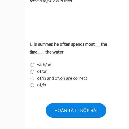
triển năng lực bản thân.
1.
In summer, he often spends most___ the
time____ the water
with/on
of/on
of/in and of/on are correct
of/in