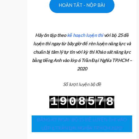
Hãy ôn tập theo
kế hoạch luyện thi
với bộ 25 đề
luyện thi ngay từ bây giờ để rèn luyện năng lực và
chuẩn bị tâm lý tự tin với kỳ thi Khảo sát năng lực
bằng tiếng Anh vào lớp 6 Trần Đại Nghĩa TP.HCM –
2020
Số lượt luyện bộ đề
1
9
8
5
7
0
8
2
0
9
6
8
1
9
ĐĂNG KÝ NGAY BỘ 25 ĐỀ LUYỆN THI VÀO
LỚP 6 TRẦN ĐẠI NGHĨA TPHCM 2020!