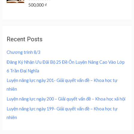
a
:
r
i
t
R
500,000
₫
s
2
o
a
i
c
f
:
0
t
c
e
5
e
4
0
d
e
i
0
,
0
w
s
o
0
0
u
a
:
,
0
Recent Posts
t
s
2
o
0
0
f
:
0
0
5
Chương trình 8/3
4
0
0
₫
0
,
Đăng Ký Nhận Ưu Đãi Bộ 25 Đề Ôn Luyện Nâng Cao Vào Lớp
.
0
0
₫
6 Trần Đại Nghĩa
,
0
.
0
0
Luyện năng lực ngày 201- Giải quyết vấn đề – Khoa học tự
0
nhiên
0
₫
.
Luyện năng lực ngày 200 – Giải quyết vấn đề – Khoa học xã hội
₫
Luyện năng lực ngày 199- Giải quyết vấn đề – Khoa học tự
.
nhiên