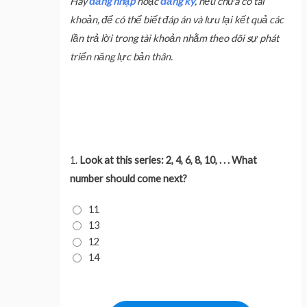
Hãy
đăng nhập
hoặc
đăng ký
, nếu chưa có tài
khoản, để có thể biết đáp án và lưu lại kết quả các
lần trả lời trong tài khoản nhằm theo dõi sự phát
triển năng lực bản thân.
1.
Look at this series: 2, 4, 6, 8, 10, . . . What
number should come next?
11
13
12
14