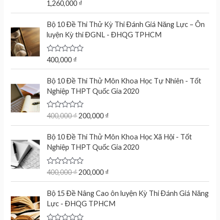
R
1,260,000
₫
a
t
e
Bộ 10 Đề Thi Thử Kỳ Thi Đánh Giá Năng Lực – Ôn
d
luyện Kỳ thi ĐGNL - ĐHQG TPHCM
0
o
u
t
R
400,000
₫
o
a
f
t
O
C
5
e
Bộ 10 Đề Thi Thử Môn Khoa Học Tự Nhiên - Tốt
r
u
d
Nghiệp THPT Quốc Gia 2020
0
i
r
o
g
r
u
t
R
400,000
₫
200,000
₫
i
e
o
a
n
n
f
t
O
C
5
e
Bộ 10 Đề Thi Thử Môn Khoa Học Xã Hội - Tốt
a
t
r
u
d
Nghiệp THPT Quốc Gia 2020
l
p
0
i
r
o
p
r
g
r
u
r
i
t
R
400,000
₫
200,000
₫
i
e
o
a
i
c
n
n
f
t
c
e
5
e
Bộ 15 Đề Nâng Cao ôn luyện Kỳ Thi Đánh Giá Năng
a
t
d
e
i
Lực - ĐHQG TPHCM
l
p
0
w
s
o
p
r
u