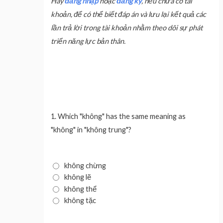
Hãy
đăng nhập
hoặc
đăng ký
, nếu chưa có tài
khoản, để có thể biết đáp án và lưu lại kết quả các
lần trả lời trong tài khoản nhằm theo dõi sự phát
triển năng lực bản thân.
1.
Which "không" has the same meaning as
"không" in "không trung"?
không chừng
không lẽ
không thể
không tặc