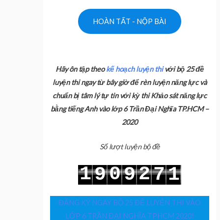
Hãy ôn tập theo
kế hoạch luyện thi
với bộ 25 đề
luyện thi ngay từ bây giờ để rèn luyện năng lực và
chuẩn bị tâm lý tự tin với kỳ thi Khảo sát năng lực
bằng tiếng Anh vào lớp 6 Trần Đại Nghĩa TP.HCM –
2020
Số lượt luyện bộ đề
1
0
2
9
9
7
1
2
1
3
0
0
8
2
ĐĂNG KÝ NGAY BỘ 25 ĐỀ LUYỆN THI VÀO
LỚP 6 TRẦN ĐẠI NGHĨA TPHCM 2020!