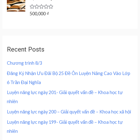
w
s
o
p
r
u
a
:
r
i
t
R
500,000
₫
s
2
o
a
i
c
f
:
0
t
c
e
5
e
4
0
d
e
i
0
,
0
w
s
o
0
0
u
a
:
,
0
Recent Posts
t
s
2
o
0
0
f
:
0
0
5
Chương trình 8/3
4
0
0
₫
0
,
Đăng Ký Nhận Ưu Đãi Bộ 25 Đề Ôn Luyện Nâng Cao Vào Lớp
.
0
0
₫
6 Trần Đại Nghĩa
,
0
.
0
0
Luyện năng lực ngày 201- Giải quyết vấn đề – Khoa học tự
0
nhiên
0
₫
.
Luyện năng lực ngày 200 – Giải quyết vấn đề – Khoa học xã hội
₫
Luyện năng lực ngày 199- Giải quyết vấn đề – Khoa học tự
.
nhiên