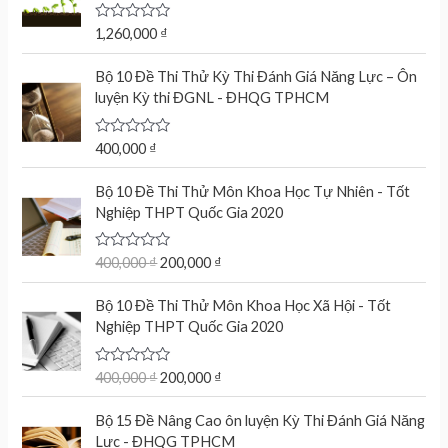
R
1,260,000
₫
a
t
e
Bộ 10 Đề Thi Thử Kỳ Thi Đánh Giá Năng Lực – Ôn
d
luyện Kỳ thi ĐGNL - ĐHQG TPHCM
0
o
u
t
R
400,000
₫
o
a
f
t
O
C
5
e
Bộ 10 Đề Thi Thử Môn Khoa Học Tự Nhiên - Tốt
r
u
d
Nghiệp THPT Quốc Gia 2020
0
i
r
o
g
r
u
t
R
400,000
₫
200,000
₫
i
e
o
a
n
n
f
t
O
C
5
e
Bộ 10 Đề Thi Thử Môn Khoa Học Xã Hội - Tốt
a
t
r
u
d
Nghiệp THPT Quốc Gia 2020
l
p
0
i
r
o
p
r
g
r
u
r
i
t
R
400,000
₫
200,000
₫
i
e
o
a
i
c
n
n
f
t
c
e
5
e
Bộ 15 Đề Nâng Cao ôn luyện Kỳ Thi Đánh Giá Năng
a
t
d
e
i
Lực - ĐHQG TPHCM
l
p
0