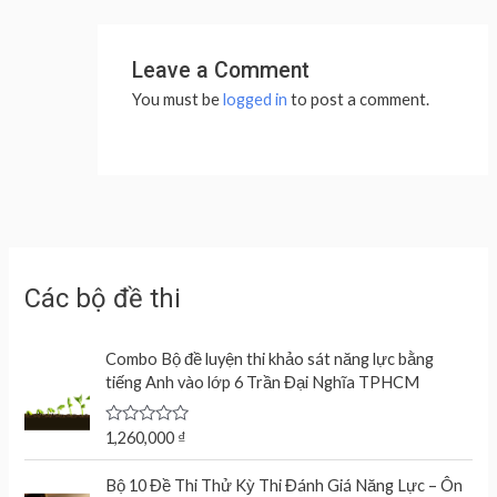
Leave a Comment
You must be
logged in
to post a comment.
Các bộ đề thi
Combo Bộ đề luyện thi khảo sát năng lực bằng
tiếng Anh vào lớp 6 Trần Đại Nghĩa TPHCM
R
1,260,000
₫
a
t
e
Bộ 10 Đề Thi Thử Kỳ Thi Đánh Giá Năng Lực – Ôn