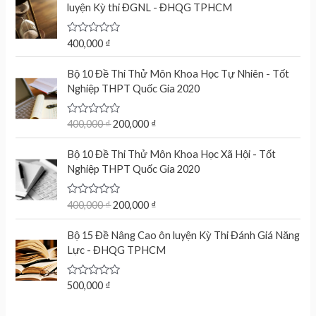
d
luyện Kỳ thi ĐGNL - ĐHQG TPHCM
0
o
u
t
R
400,000
₫
o
a
f
t
O
C
5
e
Bộ 10 Đề Thi Thử Môn Khoa Học Tự Nhiên - Tốt
r
u
d
Nghiệp THPT Quốc Gia 2020
0
i
r
o
g
r
u
t
R
400,000
₫
200,000
₫
i
e
o
a
n
n
f
t
O
C
5
e
Bộ 10 Đề Thi Thử Môn Khoa Học Xã Hội - Tốt
a
t
r
u
d
Nghiệp THPT Quốc Gia 2020
l
p
0
i
r
o
p
r
g
r
u
r
i
t
R
400,000
₫
200,000
₫
i
e
o
a
i
c
n
n
f
t
c
e
5
e
Bộ 15 Đề Nâng Cao ôn luyện Kỳ Thi Đánh Giá Năng
a
t
d
e
i
Lực - ĐHQG TPHCM
l
p
0
w
s
o
p
r
u
a
:
r
i
t
R
500,000
₫
s
2
o
a
i
c
f
:
0
t
c
e
5
e