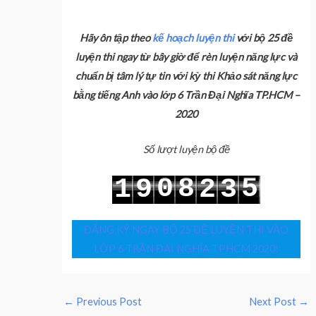
Hãy ôn tập theo
kế hoạch luyện thi
với bộ 25 đề
luyện thi ngay từ bây giờ để rèn luyện năng lực và
chuẩn bị tâm lý tự tin với kỳ thi Khảo sát năng lực
bằng tiếng Anh vào lớp 6 Trần Đại Nghĩa TP.HCM –
2020
Số lượt luyện bộ đề
0
8
5
1
9
2
3
1
9
6
2
0
3
4
ĐĂNG KÝ NGAY BỘ 25 ĐỀ LUYỆN THI VÀO
LỚP 6 TRẦN ĐẠI NGHĨA TPHCM 2020!
←
Previous Post
Next Post
→