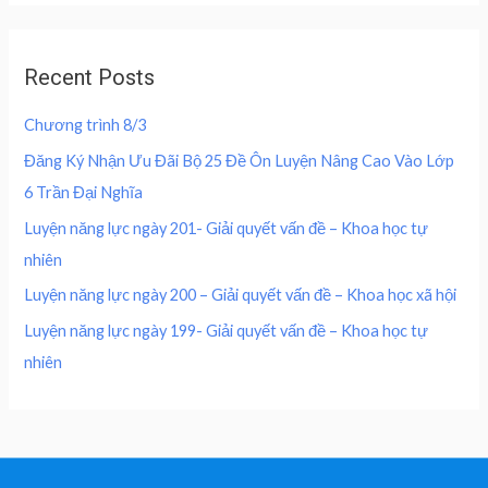
4
0
d
e
i
0
,
0
w
s
o
0
0
u
a
:
,
0
Recent Posts
t
s
2
o
0
0
f
:
0
0
5
Chương trình 8/3
4
0
0
₫
0
,
Đăng Ký Nhận Ưu Đãi Bộ 25 Đề Ôn Luyện Nâng Cao Vào Lớp
.
0
0
₫
6 Trần Đại Nghĩa
,
0
.
0
0
Luyện năng lực ngày 201- Giải quyết vấn đề – Khoa học tự
0
nhiên
0
₫
.
Luyện năng lực ngày 200 – Giải quyết vấn đề – Khoa học xã hội
₫
Luyện năng lực ngày 199- Giải quyết vấn đề – Khoa học tự
.
nhiên