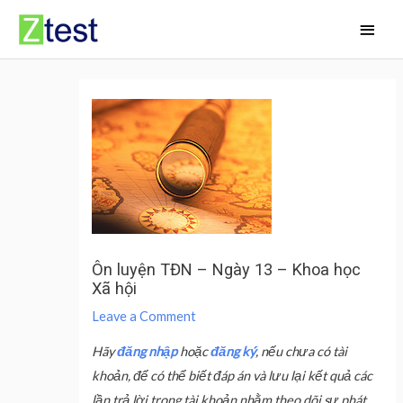
Skip
Main
to
Men
content
Ôn luyện TĐN – Ngày 13 – Khoa học
Xã hội
Leave a Comment
Hãy
đăng nhập
hoặc
đăng ký
, nếu chưa có tài
khoản, để có thể biết đáp án và lưu lại kết quả các
lần trả lời trong tài khoản nhằm theo dõi sự phát