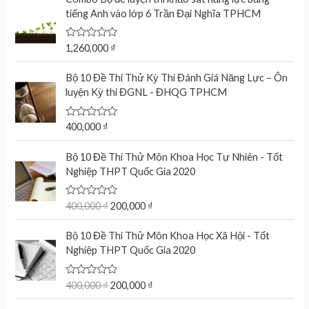
tiếng Anh vào lớp 6 Trần Đại Nghĩa TPHCM
R
1,260,000
₫
a
t
e
Bộ 10 Đề Thi Thử Kỳ Thi Đánh Giá Năng Lực – Ôn
d
luyện Kỳ thi ĐGNL - ĐHQG TPHCM
0
o
u
t
R
400,000
₫
o
a
f
t
O
C
5
e
Bộ 10 Đề Thi Thử Môn Khoa Học Tự Nhiên - Tốt
r
u
d
Nghiệp THPT Quốc Gia 2020
0
i
r
o
g
r
u
t
R
400,000
₫
200,000
₫
i
e
o
a
n
n
f
t
O
C
5
e
Bộ 10 Đề Thi Thử Môn Khoa Học Xã Hội - Tốt
a
t
r
u
d
Nghiệp THPT Quốc Gia 2020
l
p
0
i
r
o
p
r
g
r
u
r
i
t
R
400,000
₫
200,000
₫
i
e
o
a
i
c
n
n
f
t