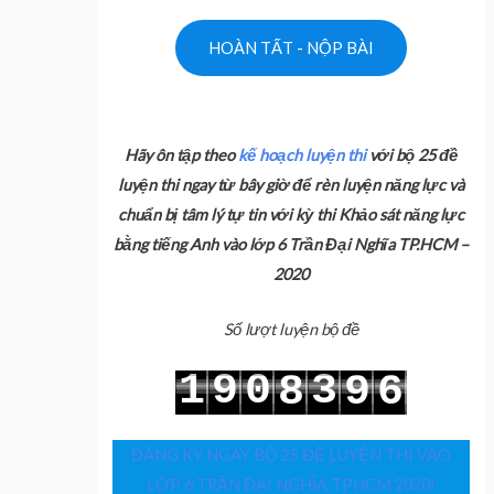
Hãy ôn tập theo
kế hoạch luyện thi
với bộ 25 đề
luyện thi ngay từ bây giờ để rèn luyện năng lực và
chuẩn bị tâm lý tự tin với kỳ thi Khảo sát năng lực
bằng tiếng Anh vào lớp 6 Trần Đại Nghĩa TP.HCM –
2020
Số lượt luyện bộ đề
1
9
0
3
8
9
6
2
0
1
4
9
0
7
ĐĂNG KÝ NGAY BỘ 25 ĐỀ LUYỆN THI VÀO
LỚP 6 TRẦN ĐẠI NGHĨA TPHCM 2020!