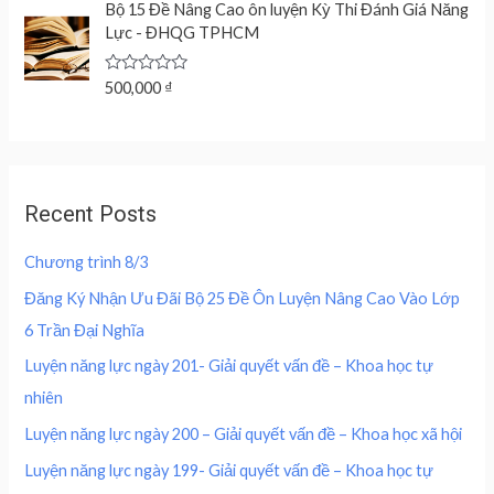
c
e
5
e
Bộ 15 Đề Nâng Cao ôn luyện Kỳ Thi Đánh Giá Năng
a
t
d
e
i
Lực - ĐHQG TPHCM
l
p
0
w
s
o
p
r
u
a
:
r
i
t
R
500,000
₫
s
2
o
a
i
c
f
:
0
t
c
e
5
e
4
0
d
e
i
0
,
0
w
s
o
0
0
u
a
:
,
0
Recent Posts
t
s
2
o
0
0
f
:
0
0
5
Chương trình 8/3
4
0
0
₫
0
,
Đăng Ký Nhận Ưu Đãi Bộ 25 Đề Ôn Luyện Nâng Cao Vào Lớp
.
0
0
₫
6 Trần Đại Nghĩa
,
0
.
0
0
Luyện năng lực ngày 201- Giải quyết vấn đề – Khoa học tự
0
nhiên
0
₫
.
Luyện năng lực ngày 200 – Giải quyết vấn đề – Khoa học xã hội
₫
Luyện năng lực ngày 199- Giải quyết vấn đề – Khoa học tự
.