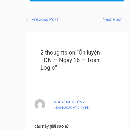
←
Previous Post
Next Post
→
2 thoughts on “Ôn luyện
TĐN – Ngày 16 – Toán
Logic”
NGUYỄN ĐỖ TÚ VY
18/04/2020 AT 9:06 PM
câu này giải sao ạ?