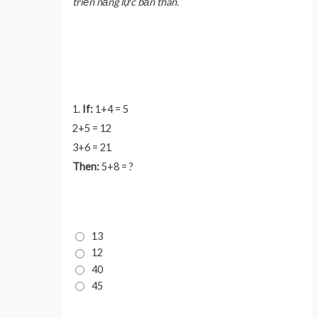
triển năng lực bản thân.
1.
If:
1+4 = 5
2+5 = 12
3+6 = 21
Then:
5+8 = ?
13
12
40
45