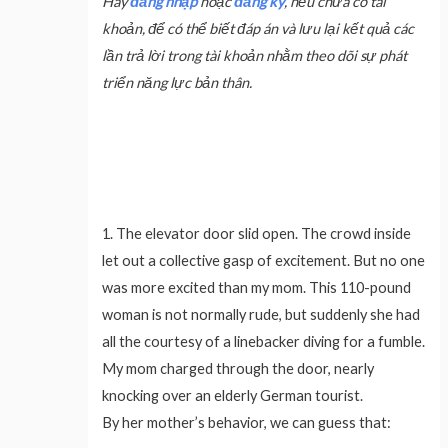
Hãy
đăng nhập
hoặc
đăng ký
, nếu chưa có tài
khoản, để có thể biết đáp án và lưu lại kết quả các
lần trả lời trong tài khoản nhằm theo dõi sự phát
triển năng lực bản thân.
1.
The elevator door slid open. The crowd inside
let out a collective gasp of excitement. But no one
was more excited than my mom. This 110-pound
woman is not normally rude, but suddenly she had
all the courtesy of a linebacker diving for a fumble.
My mom charged through the door, nearly
knocking over an elderly German tourist.
By her mother’s behavior, we can guess that: