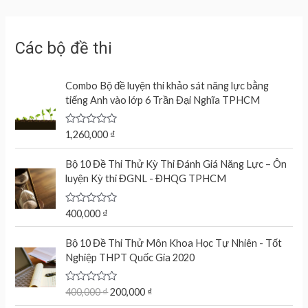
Các bộ đề thi
Combo Bộ đề luyện thi khảo sát năng lực bằng
tiếng Anh vào lớp 6 Trần Đại Nghĩa TPHCM
R
1,260,000
₫
a
t
e
Bộ 10 Đề Thi Thử Kỳ Thi Đánh Giá Năng Lực – Ôn
d
luyện Kỳ thi ĐGNL - ĐHQG TPHCM
0
o
u
t
R
400,000
₫
o
a
f
t
O
C
5
e
Bộ 10 Đề Thi Thử Môn Khoa Học Tự Nhiên - Tốt
r
u
d
Nghiệp THPT Quốc Gia 2020
0
i
r
o
g
r
u
t
R
400,000
₫
200,000
₫
i
e
o
a