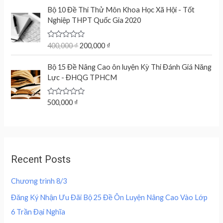
n
n
f
t
O
C
5
e
Bộ 10 Đề Thi Thử Môn Khoa Học Xã Hội - Tốt
a
t
r
u
d
Nghiệp THPT Quốc Gia 2020
l
p
0
i
r
o
p
r
g
r
u
r
i
t
R
400,000
₫
200,000
₫
i
e
o
a
i
c
n
n
f
t
c
e
5
e
Bộ 15 Đề Nâng Cao ôn luyện Kỳ Thi Đánh Giá Năng
a
t
d
e
i
Lực - ĐHQG TPHCM
l
p
0
w
s
o
p
r
u
a
:
r
i
t
R
500,000
₫
s
2
o
a
i
c
f
:
0
t
c
e
5
e
4
0
d
e
i
0
,
0
w
s
o
0
0
u
a
:
,
0
Recent Posts
t
s
2
o
0
0
f
:
0
0
5
Chương trình 8/3
4
0
0
₫
0
,
Đăng Ký Nhận Ưu Đãi Bộ 25 Đề Ôn Luyện Nâng Cao Vào Lớp
.
0
0
₫
6 Trần Đại Nghĩa
,
0
.