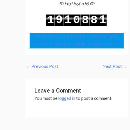
Số lượt luyện bộ đề
9
1
1
1
0
8
8
0
2
2
2
1
9
9
ĐĂNG KÝ NGAY BỘ 25 ĐỀ LUYỆN THI VÀO
LỚP 6 TRẦN ĐẠI NGHĨA TPHCM 2020!
←
Previous Post
Next Post
→
Leave a Comment
You must be
logged in
to post a comment.