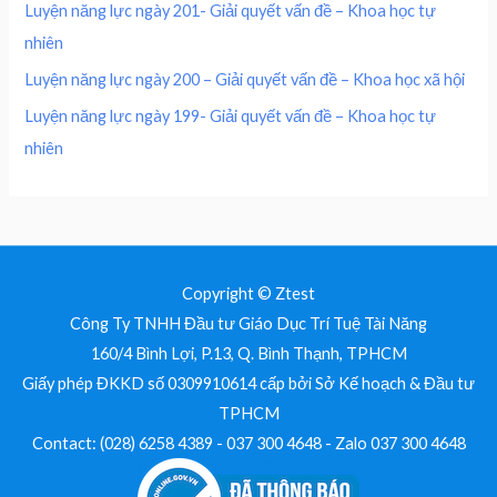
0
0
Luyện năng lực ngày 201- Giải quyết vấn đề – Khoa học tự
0
nhiên
0
₫
.
Luyện năng lực ngày 200 – Giải quyết vấn đề – Khoa học xã hội
₫
Luyện năng lực ngày 199- Giải quyết vấn đề – Khoa học tự
.
nhiên
Copyright © Ztest
Công Ty TNHH Đầu tư Giáo Dục Trí Tuệ Tài Năng
160/4 Bình Lợi, P.13, Q. Bình Thạnh, TPHCM
Giấy phép ĐKKD số 0309910614 cấp bởi Sở Kế hoạch & Đầu tư
TPHCM
Contact: (028) 6258 4389 - 037 300 4648 - Zalo 037 300 4648