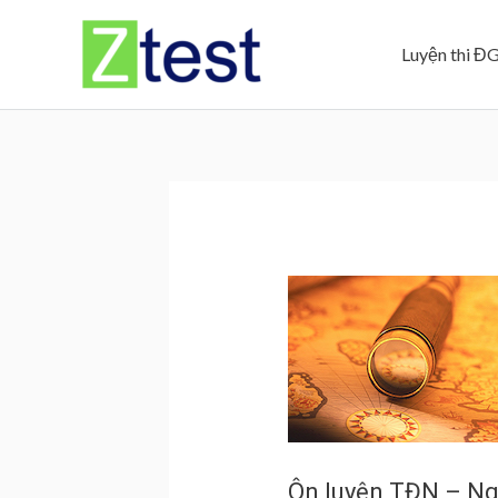
Skip
to
Luyện thi Đ
content
Ôn luyện TĐN – Ng