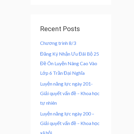
0
,
e
d
0
0
0
,
0
o
u
0
0
t
Recent Posts
0
o
f
0
₫
5
Chương trình 8/3
.
₫
Đăng Ký Nhận Ưu Đãi Bộ 25
.
Đề Ôn Luyện Nâng Cao Vào
Lớp 6 Trần Đại Nghĩa
Luyện năng lực ngày 201-
Giải quyết vấn đề – Khoa học
tự nhiên
Luyện năng lực ngày 200 –
Giải quyết vấn đề – Khoa học
xã hội