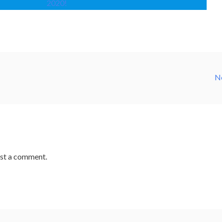
2020!
N
st a comment.