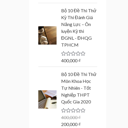
a
t
Bộ 10 Đề Thi Thử
e
d
Kỳ Thi Đánh Giá
0
Năng Lực – Ôn
o
u
luyện Kỳ thi
t
ĐGNL - ĐHQG
o
f
TPHCM
5
400,000
₫
R
a
t
O
C
Bộ 10 Đề Thi Thử
e
r
u
d
Môn Khoa Học
0
i
r
Tự Nhiên - Tốt
o
g
r
u
Nghiệp THPT
t
i
e
Quốc Gia 2020
o
n
n
f
5
a
t
400,000
₫
R
l
p
a
200,000
₫
p
r
t