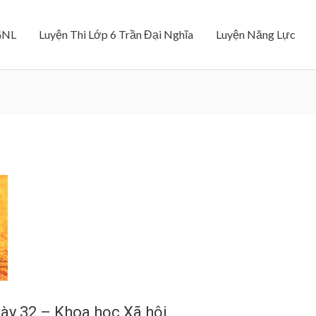
GNL
Luyện Thi Lớp 6 Trần Đại Nghĩa
Luyện Năng Lực
ày 32 – Khoa học Xã hội