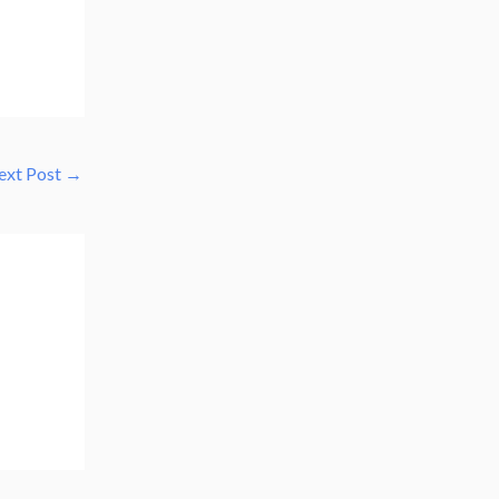
ext Post
→