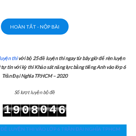
luyện thi
với bộ 25 đề luyện thi ngay từ bây giờ để rèn luyện
 tự tin với kỳ thi Khảo sát năng lực bằng tiếng Anh vào lớp 6
Trần Đại Nghĩa TP.HCM – 2020
Số lượt luyện bộ đề
1
0
4
9
0
8
6
2
1
5
0
1
9
7
 ĐỀ LUYỆN THI VÀO LỚP 6 TRẦN ĐẠI NGHĨA TPHCM