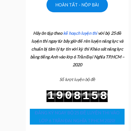
Hãy ôn tập theo
kế hoạch luyện thi
với bộ 25 đề
luyện thi ngay từ bây giờ để rèn luyện năng lực và
chuẩn bị tâm lý tự tin với kỳ thi Khảo sát năng lực
bằng tiếng Anh vào lớp 6 Trần Đại Nghĩa TP.HCM –
2020
Số lượt luyện bộ đề
1
9
0
8
1
5
8
2
0
1
9
2
6
9
ĐĂNG KÝ NGAY BỘ 25 ĐỀ LUYỆN THI VÀO
LỚP 6 TRẦN ĐẠI NGHĨA TPHCM 2020!