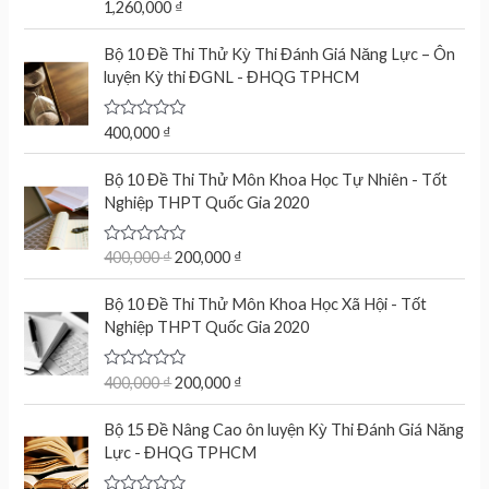
R
1,260,000
₫
a
t
e
Bộ 10 Đề Thi Thử Kỳ Thi Đánh Giá Năng Lực – Ôn
d
luyện Kỳ thi ĐGNL - ĐHQG TPHCM
0
o
u
t
R
400,000
₫
o
a
f
t
O
C
5
e
Bộ 10 Đề Thi Thử Môn Khoa Học Tự Nhiên - Tốt
r
u
d
Nghiệp THPT Quốc Gia 2020
0
i
r
o
g
r
u
t
R
400,000
₫
200,000
₫
i
e
o
a
n
n
f
t
O
C
5
e
Bộ 10 Đề Thi Thử Môn Khoa Học Xã Hội - Tốt
a
t
r
u
d
Nghiệp THPT Quốc Gia 2020
l
p
0
i
r
o
p
r
g
r
u
r
i
t
R
400,000
₫
200,000
₫
i
e
o
a
i
c
n
n
f
t
c
e
5
e
Bộ 15 Đề Nâng Cao ôn luyện Kỳ Thi Đánh Giá Năng
a
t
d
e
i
Lực - ĐHQG TPHCM
l
p
0
w
s
o
p
r
u