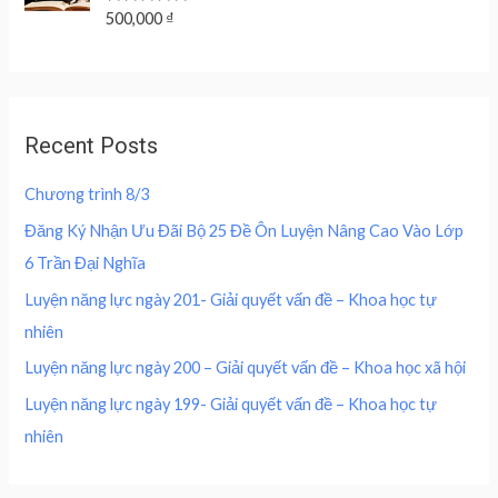
a
:
r
i
t
R
500,000
₫
s
2
o
a
i
c
f
:
0
t
c
e
5
e
4
0
d
e
i
0
,
0
w
s
o
0
0
u
a
:
,
0
Recent Posts
t
s
2
o
0
0
f
:
0
0
5
Chương trình 8/3
4
0
0
₫
0
,
Đăng Ký Nhận Ưu Đãi Bộ 25 Đề Ôn Luyện Nâng Cao Vào Lớp
.
0
0
₫
6 Trần Đại Nghĩa
,
0
.
0
0
Luyện năng lực ngày 201- Giải quyết vấn đề – Khoa học tự
0
nhiên
0
₫
.
Luyện năng lực ngày 200 – Giải quyết vấn đề – Khoa học xã hội
₫
Luyện năng lực ngày 199- Giải quyết vấn đề – Khoa học tự
.
nhiên