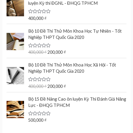
d
luyện Kỳ thi ĐGNL - ĐHQG TPHCM
0
o
u
t
R
400,000
₫
o
a
f
t
O
C
5
e
Bộ 10 Đề Thi Thử Môn Khoa Học Tự Nhiên - Tốt
r
u
d
Nghiệp THPT Quốc Gia 2020
0
i
r
o
g
r
u
t
R
400,000
₫
200,000
₫
i
e
o
a
n
n
f
t
O
C
5
e
Bộ 10 Đề Thi Thử Môn Khoa Học Xã Hội - Tốt
a
t
r
u
d
Nghiệp THPT Quốc Gia 2020
l
p
0
i
r
o
p
r
g
r
u
r
i
t
R
400,000
₫
200,000
₫
i
e
o
a
i
c
n
n
f
t
c
e
5
e
Bộ 15 Đề Nâng Cao ôn luyện Kỳ Thi Đánh Giá Năng
a
t
d
e
i
Lực - ĐHQG TPHCM
l
p
0
w
s
o
p
r
u
a
:
r
i
t
R
500,000
₫
s
2
o
a
i
c
f
:
0
t
c
e
5
e