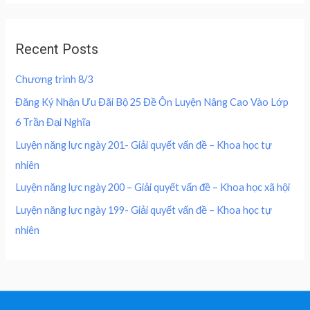
4
0
d
e
i
0
,
0
w
s
o
0
0
u
a
:
,
0
Recent Posts
t
s
2
o
0
0
f
:
0
0
5
Chương trình 8/3
4
0
0
₫
0
,
Đăng Ký Nhận Ưu Đãi Bộ 25 Đề Ôn Luyện Nâng Cao Vào Lớp
.
0
0
₫
6 Trần Đại Nghĩa
,
0
.
0
0
Luyện năng lực ngày 201- Giải quyết vấn đề – Khoa học tự
0
nhiên
0
₫
.
Luyện năng lực ngày 200 – Giải quyết vấn đề – Khoa học xã hội
₫
Luyện năng lực ngày 199- Giải quyết vấn đề – Khoa học tự
.
nhiên