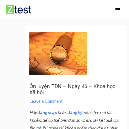
Skip
Main
to
Men
content
Ôn luyện TĐN – Ngày 46 – Khoa học
Xã hội
Leave a Comment
Hãy
đăng nhập
hoặc
đăng ký
, nếu chưa có tài
khoản, để có thể biết đáp án và lưu lại kết quả các
lần trả lời trong tài khoản nhằm theo dõi sự phát