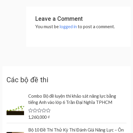
Leave a Comment
You must be
logged in
to post a comment.
Các bộ đề thi
Combo Bộ đề luyện thi khảo sát năng lực bằng
tiếng Anh vào lớp 6 Trần Đại Nghĩa TPHCM
R
1,260,000
₫
a
t
e
Bộ 10 Đề Thi Thử Kỳ Thi Đánh Giá Năng Lực – Ôn