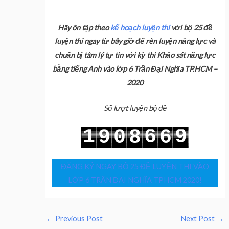
Hãy ôn tập theo
kế hoạch luyện thi
với bộ 25 đề
luyện thi ngay từ bây giờ để rèn luyện năng lực và
chuẩn bị tâm lý tự tin với kỳ thi Khảo sát năng lực
bằng tiếng Anh vào lớp 6 Trần Đại Nghĩa TP.HCM –
2020
Số lượt luyện bộ đề
1
6
9
9
0
8
6
2
7
0
0
1
9
7
ĐĂNG KÝ NGAY BỘ 25 ĐỀ LUYỆN THI VÀO
LỚP 6 TRẦN ĐẠI NGHĨA TPHCM 2020!
←
Previous Post
Next Post
→