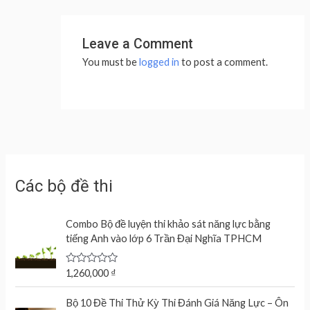
Leave a Comment
You must be
logged in
to post a comment.
Các bộ đề thi
Combo Bộ đề luyện thi khảo sát năng lực bằng
tiếng Anh vào lớp 6 Trần Đại Nghĩa TPHCM
R
1,260,000
₫
a
t
e
Bộ 10 Đề Thi Thử Kỳ Thi Đánh Giá Năng Lực – Ôn