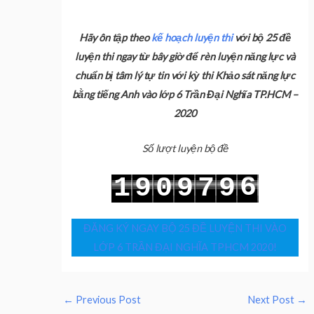
Hãy ôn tập theo
kế hoạch luyện thi
với bộ 25 đề
luyện thi ngay từ bây giờ để rèn luyện năng lực và
chuẩn bị tâm lý tự tin với kỳ thi Khảo sát năng lực
bằng tiếng Anh vào lớp 6 Trần Đại Nghĩa TP.HCM –
2020
Số lượt luyện bộ đề
6
1
9
0
9
7
9
7
2
0
1
0
8
0
ĐĂNG KÝ NGAY BỘ 25 ĐỀ LUYỆN THI VÀO
LỚP 6 TRẦN ĐẠI NGHĨA TPHCM 2020!
←
Previous Post
Next Post
→