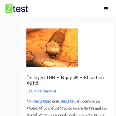
Skip
Main
to
Men
content
Ôn luyện TĐN – Ngày 49 – Khoa học
Xã hội
Leave a Comment
Hãy
đăng nhập
hoặc
đăng ký
, nếu chưa có tài
khoản, để có thể biết đáp án và lưu lại kết quả các
lần trả lời trong tài khoản nhằm theo dõi sự phát