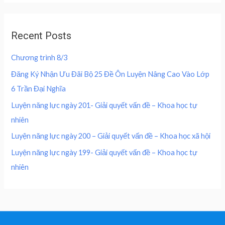
4
0
d
e
i
0
,
0
w
s
o
0
0
u
a
:
,
0
Recent Posts
t
s
2
o
0
0
f
:
0
0
5
Chương trình 8/3
4
0
0
₫
0
,
Đăng Ký Nhận Ưu Đãi Bộ 25 Đề Ôn Luyện Nâng Cao Vào Lớp
.
0
0
₫
6 Trần Đại Nghĩa
,
0
.
0
0
Luyện năng lực ngày 201- Giải quyết vấn đề – Khoa học tự
0
nhiên
0
₫
.
Luyện năng lực ngày 200 – Giải quyết vấn đề – Khoa học xã hội
₫
Luyện năng lực ngày 199- Giải quyết vấn đề – Khoa học tự
.
nhiên