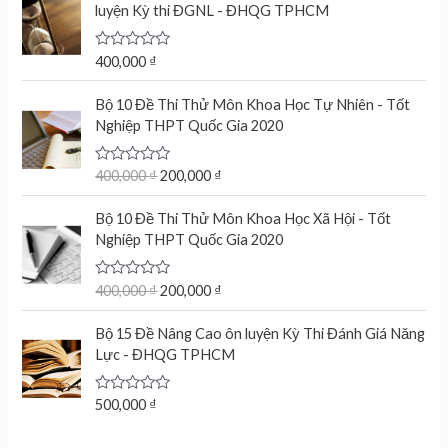
d
luyện Kỳ thi ĐGNL - ĐHQG TPHCM
0
o
u
t
R
400,000
₫
o
a
f
t
O
C
5
e
Bộ 10 Đề Thi Thử Môn Khoa Học Tự Nhiên - Tốt
r
u
d
Nghiệp THPT Quốc Gia 2020
0
i
r
o
g
r
u
t
R
400,000
₫
200,000
₫
i
e
o
a
n
n
f
t
O
C
5
e
Bộ 10 Đề Thi Thử Môn Khoa Học Xã Hội - Tốt
a
t
r
u
d
Nghiệp THPT Quốc Gia 2020
l
p
0
i
r
o
p
r
g
r
u
r
i
t
R
400,000
₫
200,000
₫
i
e
o
a
i
c
n
n
f
t
c
e
5
e
Bộ 15 Đề Nâng Cao ôn luyện Kỳ Thi Đánh Giá Năng
a
t
d
e
i
Lực - ĐHQG TPHCM
l
p
0
w
s
o
p
r
u
a
:
r
i
t
R
500,000
₫
s
2
o
a
i
c
f
:
0
t
c
e
5
e