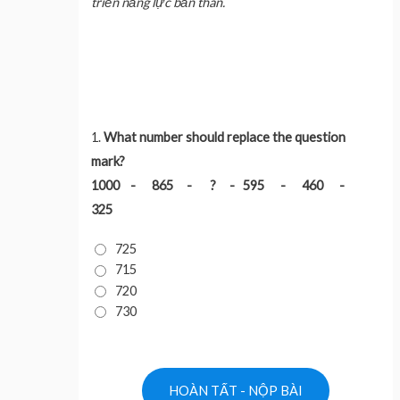
triển năng lực bản thân.
1.
What number should replace the question
mark?
1000 - 865 - ? - 595 - 460 -
325
725
715
720
730