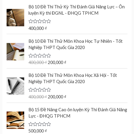
t
e
Bộ 10 Đề Thi Thử Kỳ Thi Đánh Giá Năng Lực – Ôn
d
luyện Kỳ thi ĐGNL - ĐHQG TPHCM
0
o
u
t
R
400,000
₫
o
a
f
t
O
C
5
e
Bộ 10 Đề Thi Thử Môn Khoa Học Tự Nhiên - Tốt
r
u
d
Nghiệp THPT Quốc Gia 2020
0
i
r
o
g
r
u
t
R
400,000
₫
200,000
₫
i
e
o
a
n
n
f
t
O
C
5
e
Bộ 10 Đề Thi Thử Môn Khoa Học Xã Hội - Tốt
a
t
r
u
d
Nghiệp THPT Quốc Gia 2020
l
p
0
i
r
o
p
r
g
r
u
r
i
t
R
400,000
₫
200,000
₫
i
e
o
a
i
c
n
n
f
t
c
e
5
e
Bộ 15 Đề Nâng Cao ôn luyện Kỳ Thi Đánh Giá Năng
a
t
d
e
i
Lực - ĐHQG TPHCM
l
p
0
w
s
o
p
r
u
a
:
r
i
t
R
500,000
₫
s
2
o