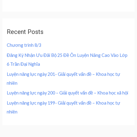
a
i
c
f
:
0
t
c
e
5
e
4
0
d
e
i
0
,
0
w
s
o
0
0
u
a
:
,
0
Recent Posts
t
s
2
o
0
0
f
:
0
0
5
Chương trình 8/3
4
0
0
₫
0
,
Đăng Ký Nhận Ưu Đãi Bộ 25 Đề Ôn Luyện Nâng Cao Vào Lớp
.
0
0
₫
6 Trần Đại Nghĩa
,
0
.
0
0
Luyện năng lực ngày 201- Giải quyết vấn đề – Khoa học tự
0
nhiên
0
₫
.
Luyện năng lực ngày 200 – Giải quyết vấn đề – Khoa học xã hội
₫
Luyện năng lực ngày 199- Giải quyết vấn đề – Khoa học tự
.
nhiên