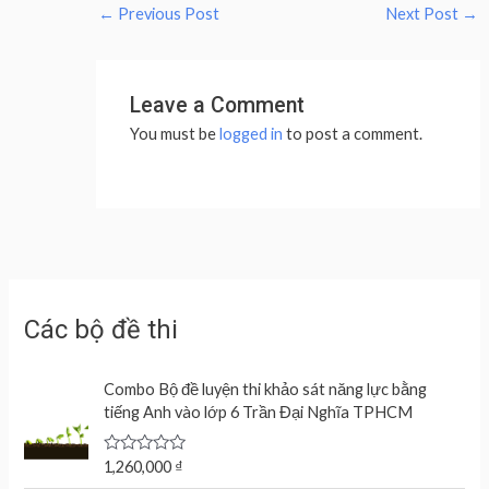
←
Previous Post
Next Post
→
Leave a Comment
You must be
logged in
to post a comment.
Các bộ đề thi
Combo Bộ đề luyện thi khảo sát năng lực bằng
tiếng Anh vào lớp 6 Trần Đại Nghĩa TPHCM
R
1,260,000
₫
a