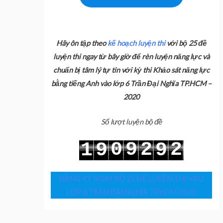
Hãy ôn tập theo
kế hoạch luyện thi
với bộ 25 đề
luyện thi ngay từ bây giờ để rèn luyện năng lực và
chuẩn bị tâm lý tự tin với kỳ thi Khảo sát năng lực
bằng tiếng Anh vào lớp 6 Trần Đại Nghĩa TP.HCM –
2020
Số lượt luyện bộ đề
0
9
2
2
1
9
9
1
0
3
3
2
0
0
ĐĂNG KÝ NGAY BỘ 25 ĐỀ LUYỆN THI VÀO
LỚP 6 TRẦN ĐẠI NGHĨA TPHCM 2020!