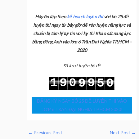
Hãy ôn tập theo
kế hoạch luyện thi
với bộ 25 đề
luyện thi ngay từ bây giờ để rèn luyện năng lực và
chuẩn bị tâm lý tự tin với kỳ thi Khảo sát năng lực
bằng tiếng Anh vào lớp 6 Trần Đại Nghĩa TP.HCM –
2020
Số lượt luyện bộ đề
1
9
0
9
9
5
0
2
0
1
0
0
6
1
ĐĂNG KÝ NGAY BỘ 25 ĐỀ LUYỆN THI VÀO
LỚP 6 TRẦN ĐẠI NGHĨA TPHCM 2020!
←
Previous Post
Next Post
→