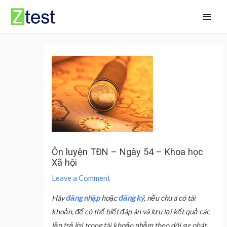
Skip
Main
to
Men
content
Ôn luyện TĐN – Ngày 54 – Khoa học
Xã hội
Leave a Comment
Hãy
đăng nhập
hoặc
đăng ký
, nếu chưa có tài
khoản, để có thể biết đáp án và lưu lại kết quả các
lần trả lời trong tài khoản nhằm theo dõi sự phát