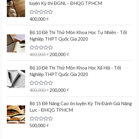
d
luyện Kỳ thi ĐGNL - ĐHQG TPHCM
0
o
u
t
R
400,000
₫
o
a
f
t
O
C
5
e
Bộ 10 Đề Thi Thử Môn Khoa Học Tự Nhiên - Tốt
r
u
d
Nghiệp THPT Quốc Gia 2020
0
i
r
o
g
r
u
t
R
400,000
₫
200,000
₫
i
e
o
a
n
n
f
t
O
C
5
e
Bộ 10 Đề Thi Thử Môn Khoa Học Xã Hội - Tốt
a
t
r
u
d
Nghiệp THPT Quốc Gia 2020
l
p
0
i
r
o
p
r
g
r
u
r
i
t
R
400,000
₫
200,000
₫
i
e
o
a
i
c
n
n
f
t
c
e
5
e
Bộ 15 Đề Nâng Cao ôn luyện Kỳ Thi Đánh Giá Năng
a
t
d
e
i
Lực - ĐHQG TPHCM
l
p
0
w
s
o
p
r
u
a
:
r
i
t
R
500,000
₫
s
2
o
a
i
c
f
:
0
t
c
e
5
e