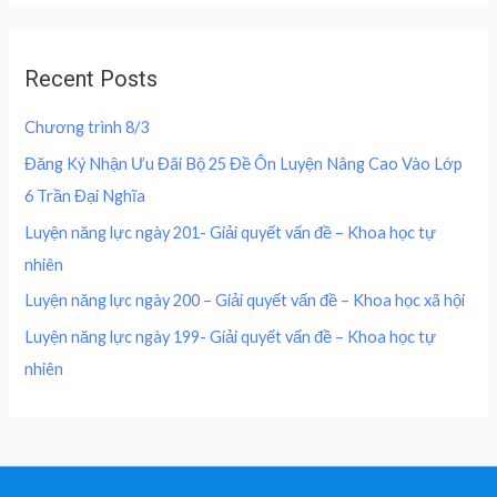
4
0
d
e
i
0
,
0
w
s
o
0
0
u
a
:
,
0
Recent Posts
t
s
2
o
0
0
f
:
0
0
5
Chương trình 8/3
4
0
0
₫
0
,
Đăng Ký Nhận Ưu Đãi Bộ 25 Đề Ôn Luyện Nâng Cao Vào Lớp
.
0
0
₫
6 Trần Đại Nghĩa
,
0
.
0
0
Luyện năng lực ngày 201- Giải quyết vấn đề – Khoa học tự
0
nhiên
0
₫
.
Luyện năng lực ngày 200 – Giải quyết vấn đề – Khoa học xã hội
₫
Luyện năng lực ngày 199- Giải quyết vấn đề – Khoa học tự
.
nhiên