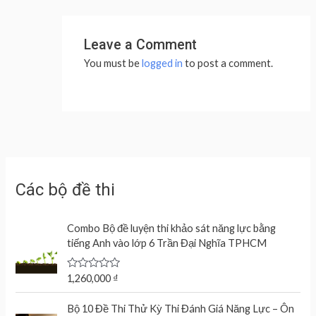
Leave a Comment
You must be
logged in
to post a comment.
Các bộ đề thi
Combo Bộ đề luyện thi khảo sát năng lực bằng
tiếng Anh vào lớp 6 Trần Đại Nghĩa TPHCM
R
1,260,000
₫
a
t
e
Bộ 10 Đề Thi Thử Kỳ Thi Đánh Giá Năng Lực – Ôn