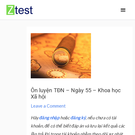
Skip
Main
to
Men
content
Ôn luyện TĐN – Ngày 55 – Khoa học
Xã hội
Leave a Comment
Hãy
đăng nhập
hoặc
đăng ký
, nếu chưa có tài
khoản, để có thể biết đáp án và lưu lại kết quả các
lần trả lời trong tài khoản nhằm theo dõi sự phát