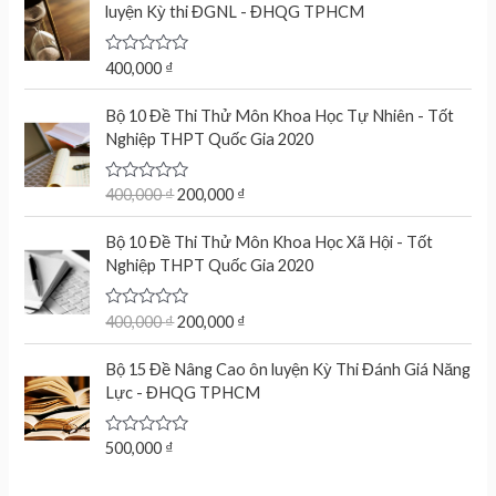
d
luyện Kỳ thi ĐGNL - ĐHQG TPHCM
0
o
u
t
R
400,000
₫
o
a
f
t
O
C
5
e
Bộ 10 Đề Thi Thử Môn Khoa Học Tự Nhiên - Tốt
r
u
d
Nghiệp THPT Quốc Gia 2020
0
i
r
o
g
r
u
t
R
400,000
₫
200,000
₫
i
e
o
a
n
n
f
t
O
C
5
e
Bộ 10 Đề Thi Thử Môn Khoa Học Xã Hội - Tốt
a
t
r
u
d
Nghiệp THPT Quốc Gia 2020
l
p
0
i
r
o
p
r
g
r
u
r
i
t
R
400,000
₫
200,000
₫
i
e
o
a
i
c
n
n
f
t
c
e
5
e
Bộ 15 Đề Nâng Cao ôn luyện Kỳ Thi Đánh Giá Năng
a
t
d
e
i
Lực - ĐHQG TPHCM
l
p
0
w
s
o
p
r
u
a
:
r
i
t
R
500,000
₫
s
2
o
a
i
c
f
:
0
t
c
e
5
e