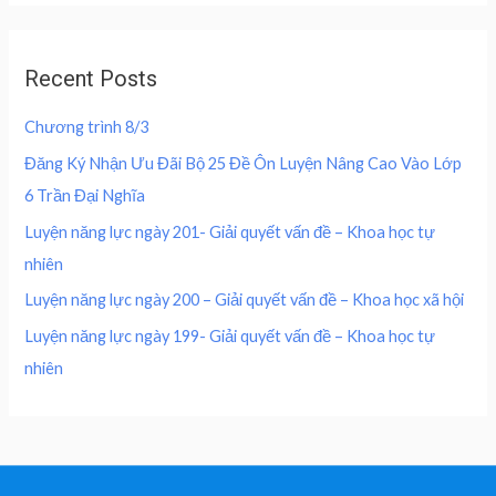
4
0
d
e
i
0
,
0
w
s
o
0
0
u
a
:
,
0
Recent Posts
t
s
2
o
0
0
f
:
0
0
5
Chương trình 8/3
4
0
0
₫
0
,
Đăng Ký Nhận Ưu Đãi Bộ 25 Đề Ôn Luyện Nâng Cao Vào Lớp
.
0
0
₫
6 Trần Đại Nghĩa
,
0
.
0
0
Luyện năng lực ngày 201- Giải quyết vấn đề – Khoa học tự
0
nhiên
0
₫
.
Luyện năng lực ngày 200 – Giải quyết vấn đề – Khoa học xã hội
₫
Luyện năng lực ngày 199- Giải quyết vấn đề – Khoa học tự
.
nhiên