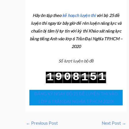
Hãy ôn tập theo
kế hoạch luyện thi
với bộ 25 đề
luyện thi ngay từ bây giờ để rèn luyện năng lực và
chuẩn bị tâm lý tự tin với kỳ thi Khảo sát năng lực
bằng tiếng Anh vào lớp 6 Trần Đại Nghĩa TP.HCM –
2020
Số lượt luyện bộ đề
9
0
8
5
1
1
1
0
1
9
6
2
2
2
ĐĂNG KÝ NGAY BỘ 25 ĐỀ LUYỆN THI VÀO
LỚP 6 TRẦN ĐẠI NGHĨA TPHCM 2020!
←
Previous Post
Next Post
→