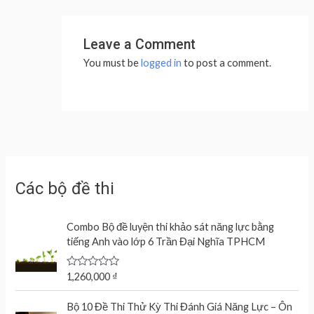
Leave a Comment
You must be
logged in
to post a comment.
Các bộ đề thi
Combo Bộ đề luyện thi khảo sát năng lực bằng
tiếng Anh vào lớp 6 Trần Đại Nghĩa TPHCM
R
1,260,000
₫
a
t
e
Bộ 10 Đề Thi Thử Kỳ Thi Đánh Giá Năng Lực – Ôn