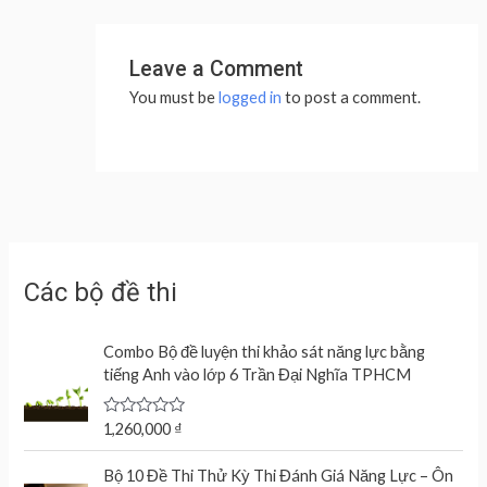
Leave a Comment
You must be
logged in
to post a comment.
Các bộ đề thi
Combo Bộ đề luyện thi khảo sát năng lực bằng
tiếng Anh vào lớp 6 Trần Đại Nghĩa TPHCM
R
1,260,000
₫
a
t
e
Bộ 10 Đề Thi Thử Kỳ Thi Đánh Giá Năng Lực – Ôn