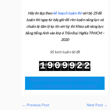
Hãy ôn tập theo
kế hoạch luyện thi
với bộ 25 đề
luyện thi ngay từ bây giờ để rèn luyện năng lực và
chuẩn bị tâm lý tự tin với kỳ thi Khảo sát năng lực
bằng tiếng Anh vào lớp 6 Trần Đại Nghĩa TP.HCM –
2020
Số lượt luyện bộ đề
9
0
9
2
1
9
2
0
1
0
3
2
0
3
ĐĂNG KÝ NGAY BỘ 25 ĐỀ LUYỆN THI VÀO
LỚP 6 TRẦN ĐẠI NGHĨA TPHCM 2020!
←
Previous Post
Next Post
→