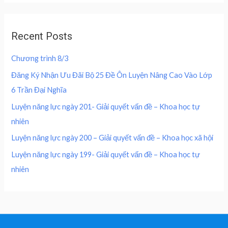
4
0
d
e
i
0
,
0
w
s
o
0
0
u
a
:
,
0
Recent Posts
t
s
2
o
0
0
f
:
0
0
5
Chương trình 8/3
4
0
0
₫
0
,
Đăng Ký Nhận Ưu Đãi Bộ 25 Đề Ôn Luyện Nâng Cao Vào Lớp
.
0
0
₫
6 Trần Đại Nghĩa
,
0
.
0
0
Luyện năng lực ngày 201- Giải quyết vấn đề – Khoa học tự
0
nhiên
0
₫
.
Luyện năng lực ngày 200 – Giải quyết vấn đề – Khoa học xã hội
₫
Luyện năng lực ngày 199- Giải quyết vấn đề – Khoa học tự
.
nhiên