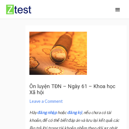
Skip
Main
to
Men
content
Ôn luyện TĐN – Ngày 61 – Khoa học
Xã hội
Leave a Comment
Hãy
đăng nhập
hoặc
đăng ký
, nếu chưa có tài
khoản, để có thể biết đáp án và lưu lại kết quả các
lần trả lời trong tài khoản nhằm theo dõi sự phát