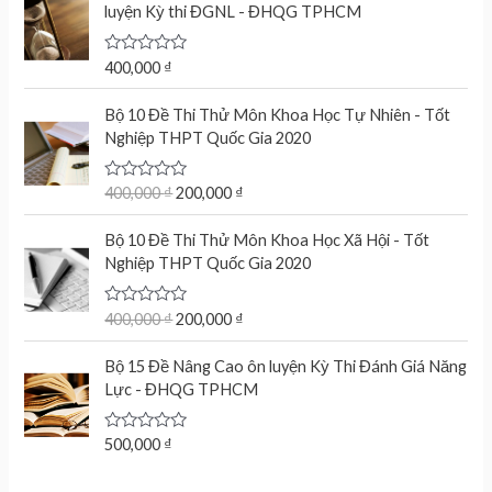
d
luyện Kỳ thi ĐGNL - ĐHQG TPHCM
0
o
u
t
R
400,000
₫
o
a
f
t
O
C
5
e
Bộ 10 Đề Thi Thử Môn Khoa Học Tự Nhiên - Tốt
r
u
d
Nghiệp THPT Quốc Gia 2020
0
i
r
o
g
r
u
t
R
400,000
₫
200,000
₫
i
e
o
a
n
n
f
t
O
C
5
e
Bộ 10 Đề Thi Thử Môn Khoa Học Xã Hội - Tốt
a
t
r
u
d
Nghiệp THPT Quốc Gia 2020
l
p
0
i
r
o
p
r
g
r
u
r
i
t
R
400,000
₫
200,000
₫
i
e
o
a
i
c
n
n
f
t
c
e
5
e
Bộ 15 Đề Nâng Cao ôn luyện Kỳ Thi Đánh Giá Năng
a
t
d
e
i
Lực - ĐHQG TPHCM
l
p
0
w
s
o
p
r
u
a
:
r
i
t
R
500,000
₫
s
2
o
a
i
c
f
:
0
t
c
e
5
e