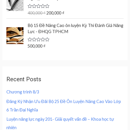
i
r
o
p
r
g
r
u
r
i
t
R
400,000
₫
200,000
₫
i
e
o
a
i
c
n
n
f
t
c
e
5
e
Bộ 15 Đề Nâng Cao ôn luyện Kỳ Thi Đánh Giá Năng
a
t
d
e
i
Lực - ĐHQG TPHCM
l
p
0
w
s
o
p
r
u
a
:
r
i
t
R
500,000
₫
s
2
o
a
i
c
f
:
0
t
c
e
5
e
4
0
d
e
i
0
,
0
w
s
o
0
0
u
a
:
,
0
Recent Posts
t
s
2
o
0
0
f
:
0
0
5
Chương trình 8/3
4
0
0
₫
0
,
Đăng Ký Nhận Ưu Đãi Bộ 25 Đề Ôn Luyện Nâng Cao Vào Lớp
.
0
0
₫
6 Trần Đại Nghĩa
,
0
.
0
0
Luyện năng lực ngày 201- Giải quyết vấn đề – Khoa học tự
0
nhiên
0
₫