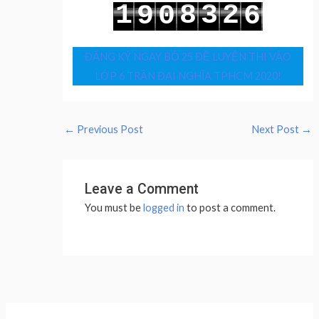
1
8
3
2
9
0
6
2
9
4
3
0
1
7
ĐĂNG KÝ NGAY BỘ 25 ĐỀ LUYỆN THI VÀO
LỚP 6 TRẦN ĐẠI NGHĨA TPHCM 2020!
←
Previous Post
Next Post
→
Leave a Comment
You must be
logged in
to post a comment.