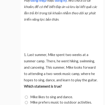
Hãy
đăng nhập
hoặc
đăng ký
, nếu chưa có tài
khoản, để có thể biết đáp án và lưu lại kết quả các
lần trả lời trong tài khoản nhằm theo dõi sự phát
triển năng lực bản thân.
1.
Last summer, Mike spent two weeks at a
summer camp. There, he went hiking, swimming,
and canoeing. This summer, Mike looks forward
to attending a two-week music camp, where he
hopes to sing, dance, and learn to play the guitar.
Which statement is true?
Mike likes to sing and dance.
Mike prefers music to outdoor activities.