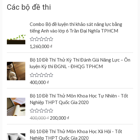
Các bộ đề thi
Combo Bộ đề luyện thi khảo sát năng lực bằng
tiếng Anh vào lớp 6 Trần Đại Nghĩa TPHCM
R
1,260,000
₫
a
t
e
Bộ 10 Đề Thi Thử Kỳ Thi Đánh Giá Năng Lực – Ôn
d
luyện Kỳ thi ĐGNL - ĐHQG TPHCM
0
o
u
t
R
400,000
₫
o
a
f
t
O
C
5
e
Bộ 10 Đề Thi Thử Môn Khoa Học Tự Nhiên - Tốt
r
u
d
Nghiệp THPT Quốc Gia 2020
0
i
r
o
g
r
u
t
R
400,000
₫
200,000
₫
i
e
o
a
n
n
f
t
O
C
5
e
Bộ 10 Đề Thi Thử Môn Khoa Học Xã Hội - Tốt
a
t
r
u
d
Nghiệp THPT Quốc Gia 2020
l
p
0