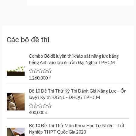
Các bộ đề thi
Combo Bộ đề luyện thi khảo sát năng lực bằng
tiếng Anh vào lớp 6 Trần Đại Nghĩa TPHCM
R
1,260,000
₫
a
t
e
Bộ 10 Đề Thi Thử Kỳ Thi Đánh Giá Năng Lực – Ôn
d
luyện Kỳ thi ĐGNL - ĐHQG TPHCM
0
o
u
t
R
400,000
₫
o
a
f
t
O
C
5
e
Bộ 10 Đề Thi Thử Môn Khoa Học Tự Nhiên - Tốt
r
u
d
Nghiệp THPT Quốc Gia 2020
0
i
r