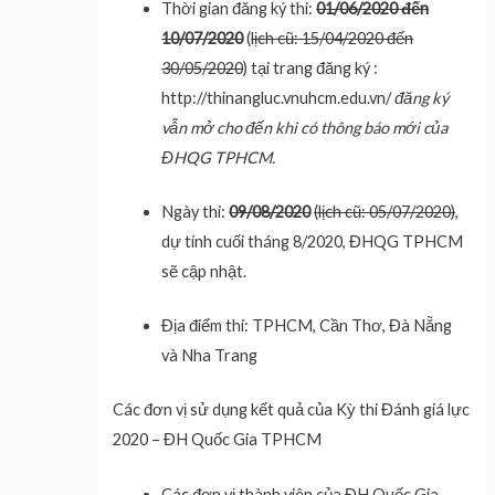
Thời gian đăng ký thi:
01/06/2020 đến
10/07/2020
(
lịch cũ: 15/04/2020 đến
30/05/2020
) tại trang đăng ký :
http://thinangluc.vnuhcm.edu.vn/
đăng ký
vẫn mở cho đến khi có thông báo mới của
ĐHQG TPHCM.
Ngày thi:
09/08/2020
(lịch cũ: 05/07/2020)
,
dự tính cuối tháng 8/2020, ĐHQG TPHCM
sẽ cập nhật.
Địa điểm thi: TPHCM, Cần Thơ, Đà Nẵng
và Nha Trang
Các đơn vị sử dụng kết quả của Kỳ thi Đánh giá lực
2020 – ĐH Quốc Gia TPHCM
Các đơn vị thành viên của ĐH Quốc Gia