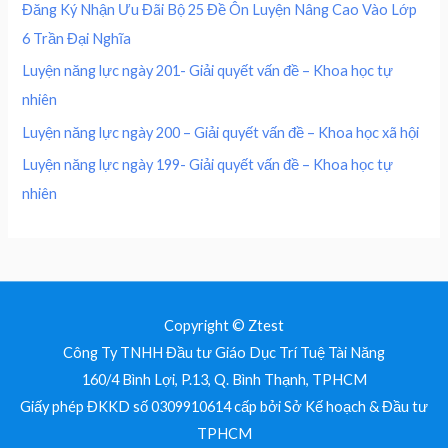
0
,
Đăng Ký Nhận Ưu Đãi Bộ 25 Đề Ôn Luyện Nâng Cao Vào Lớp
.
0
0
₫
6 Trần Đại Nghĩa
,
0
.
0
0
Luyện năng lực ngày 201- Giải quyết vấn đề – Khoa học tự
0
nhiên
0
₫
.
Luyện năng lực ngày 200 – Giải quyết vấn đề – Khoa học xã hội
₫
Luyện năng lực ngày 199- Giải quyết vấn đề – Khoa học tự
.
nhiên
Copyright © Ztest
Công Ty TNHH Đầu tư Giáo Dục Trí Tuệ Tài Năng
160/4 Bình Lợi, P.13, Q. Bình Thạnh, TPHCM
Giấy phép ĐKKD số 0309910614 cấp bởi Sở Kế hoạch & Đầu tư
TPHCM