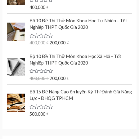
u
t
R
400,000
₫
o
a
f
t
O
C
5
e
Bộ 10 Đề Thi Thử Môn Khoa Học Tự Nhiên - Tốt
r
u
d
Nghiệp THPT Quốc Gia 2020
0
i
r
o
g
r
u
t
R
400,000
₫
200,000
₫
i
e
o
a
n
n
f
t
O
C
5
e
Bộ 10 Đề Thi Thử Môn Khoa Học Xã Hội - Tốt
a
t
r
u
d
Nghiệp THPT Quốc Gia 2020
l
p
0
i
r
o
p
r
g
r
u
r
i
t
R
400,000
₫
200,000
₫
i
e
o
a
i
c
n
n
f
t
c
e
5
e
Bộ 15 Đề Nâng Cao ôn luyện Kỳ Thi Đánh Giá Năng
a
t
d
e
i
Lực - ĐHQG TPHCM
l
p
0
w
s
o
p
r
u
a
:
r
i
t
R
500,000
₫
s
2
o
a
i
c
f
:
0
t
c
e
5
e
4
0
d
e
i
0
,
0
w
s