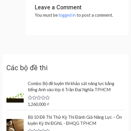
Leave a Comment
You must be
logged in
to post a comment.
Các bộ đề thi
Combo Bộ đề luyện thi khảo sát năng lực bằng
tiếng Anh vào lớp 6 Trần Đại Nghĩa TPHCM
R
1,260,000
₫
a
t
e
Bộ 10 Đề Thi Thử Kỳ Thi Đánh Giá Năng Lực – Ôn
d
luyện Kỳ thi ĐGNL - ĐHQG TPHCM
0
o