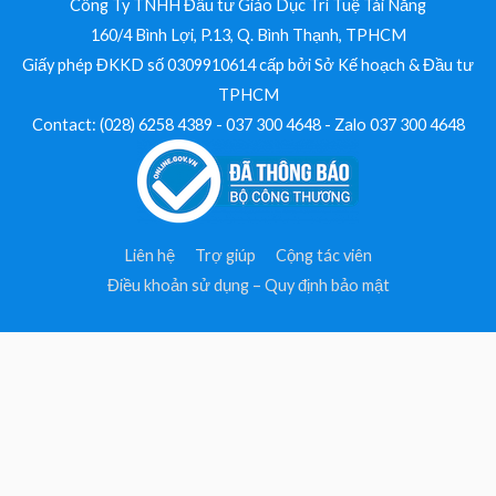
Công Ty TNHH Đầu tư Giáo Dục Trí Tuệ Tài Năng
160/4 Bình Lợi, P.13, Q. Bình Thạnh, TPHCM
Giấy phép ĐKKD số 0309910614 cấp bởi Sở Kế hoạch & Đầu tư
TPHCM
Contact: (028) 6258 4389 - 037 300 4648 - Zalo 037 300 4648
Liên hệ
Trợ giúp
Cộng tác viên
Điều khoản sử dụng – Quy định bảo mật