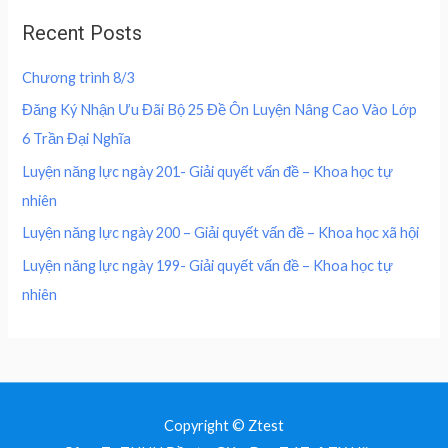
o
0
0
u
a
:
,
0
Recent Posts
t
s
2
o
0
0
f
:
0
0
5
Chương trình 8/3
4
0
0
₫
0
,
Đăng Ký Nhận Ưu Đãi Bộ 25 Đề Ôn Luyện Nâng Cao Vào Lớp
.
0
0
₫
6 Trần Đại Nghĩa
,
0
.
0
0
Luyện năng lực ngày 201- Giải quyết vấn đề – Khoa học tự
0
nhiên
0
₫
.
Luyện năng lực ngày 200 – Giải quyết vấn đề – Khoa học xã hội
₫
Luyện năng lực ngày 199- Giải quyết vấn đề – Khoa học tự
.
nhiên
Copyright © Ztest