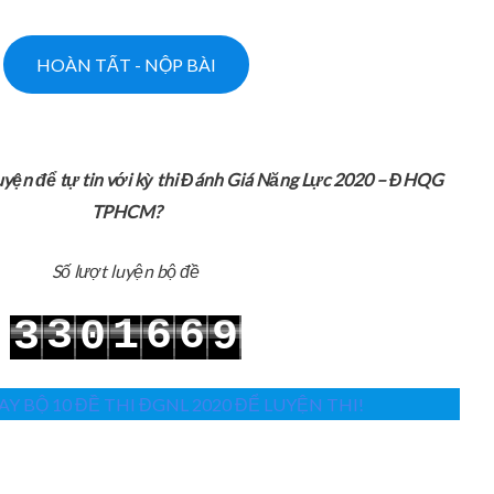
uyện để tự tin với kỳ thi Đánh Giá Năng Lực 2020 – ĐHQG
TPHCM?
Số lượt luyện bộ đề
3
1
6
6
3
0
9
4
2
7
7
4
1
0
Y BỘ 10 ĐỀ THI ĐGNL 2020 ĐỂ LUYỆN THI!