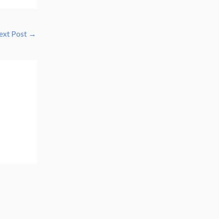
ext Post
→