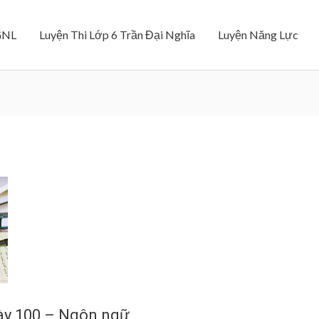
GNL
Luyện Thi Lớp 6 Trần Đại Nghĩa
Luyện Năng Lực
ày 100 – Ngôn ngữ