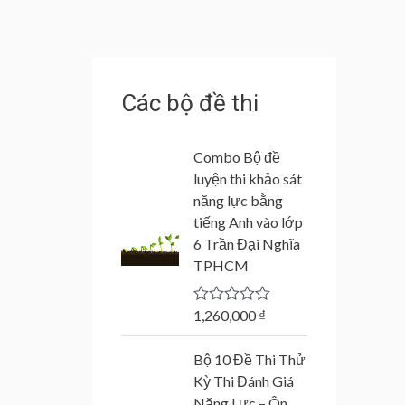
Các bộ đề thi
Combo Bộ đề
luyện thi khảo sát
năng lực bằng
tiếng Anh vào lớp
6 Trần Đại Nghĩa
TPHCM
1,260,000
₫
R
a
t
Bộ 10 Đề Thi Thử
e
d
Kỳ Thi Đánh Giá
0
Năng Lực – Ôn
o