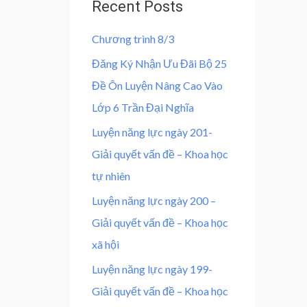
t
Recent Posts
0
o
f
0
₫
5
Chương trình 8/3
.
₫
Đăng Ký Nhận Ưu Đãi Bộ 25
.
Đề Ôn Luyện Nâng Cao Vào
Lớp 6 Trần Đại Nghĩa
Luyện năng lực ngày 201-
Giải quyết vấn đề – Khoa học
tự nhiên
Luyện năng lực ngày 200 –
Giải quyết vấn đề – Khoa học
xã hội
Luyện năng lực ngày 199-
Giải quyết vấn đề – Khoa học