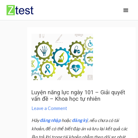
Skip
Main
to
Men
content
Luyện năng lực ngày 101 – Giải quyết
vấn đề – Khoa học tự nhiên
Leave a Comment
Hãy
đăng nhập
hoặc
đăng ký
, nếu chưa có tài
khoản, để có thể biết đáp án và lưu lại kết quả các
lần trả lời trong tài khoản nhằm theo dõi sự phát