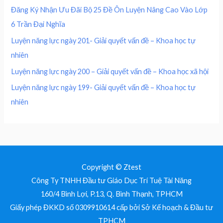
0
₫
0
,
Đăng Ký Nhận Ưu Đãi Bộ 25 Đề Ôn Luyện Nâng Cao Vào Lớp
.
0
0
₫
6 Trần Đại Nghĩa
,
0
.
0
0
Luyện năng lực ngày 201- Giải quyết vấn đề – Khoa học tự
0
nhiên
0
₫
.
Luyện năng lực ngày 200 – Giải quyết vấn đề – Khoa học xã hội
₫
Luyện năng lực ngày 199- Giải quyết vấn đề – Khoa học tự
.
nhiên
Copyright © Ztest
Công Ty TNHH Đầu tư Giáo Dục Trí Tuệ Tài Năng
160/4 Bình Lợi, P.13, Q. Bình Thạnh, TPHCM
Giấy phép ĐKKD số 0309910614 cấp bởi Sở Kế hoạch & Đầu tư
TPHCM