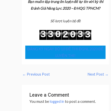
Bạn muốn tập trung ôn luyện để tự tin với kỳ thi
Đánh Giá Năng Lực 2020 – ĐHQG TPHCM?
Số lượt luyện bộ đề
3
3
0
3
2
0
3
4
4
1
4
3
1
4
ĐĂNG KÝ NGAY BỘ 10 ĐỀ THI ĐGNL 2020 ĐỂ
LUYỆN THI!
←
Previous Post
Next Post
→
Leave a Comment
You must be
logged in
to post a comment.