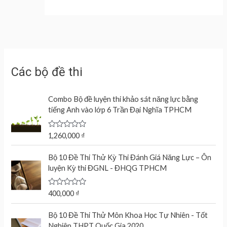
Các bộ đề thi
Combo Bộ đề luyện thi khảo sát năng lực bằng
tiếng Anh vào lớp 6 Trần Đại Nghĩa TPHCM
R
1,260,000
₫
a
t
e
Bộ 10 Đề Thi Thử Kỳ Thi Đánh Giá Năng Lực – Ôn
d
luyện Kỳ thi ĐGNL - ĐHQG TPHCM
0
o
u
t
R
400,000
₫
o
a
f
t
O
C
5
e
Bộ 10 Đề Thi Thử Môn Khoa Học Tự Nhiên - Tốt
r
u
d
Nghiệp THPT Quốc Gia 2020