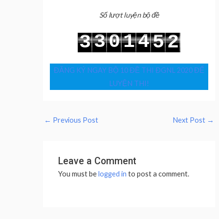
Số lượt luyện bộ đề
3
0
1
4
3
5
2
4
1
2
5
4
6
3
ĐĂNG KÝ NGAY BỘ 10 ĐỀ THI ĐGNL 2020 ĐỂ
LUYỆN THI!
←
Previous Post
Next Post
→
Leave a Comment
You must be
logged in
to post a comment.