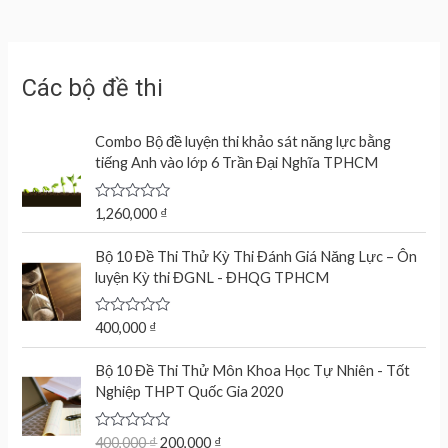
Các bộ đề thi
Combo Bộ đề luyện thi khảo sát năng lực bằng
tiếng Anh vào lớp 6 Trần Đại Nghĩa TPHCM
R
1,260,000
₫
a
t
e
Bộ 10 Đề Thi Thử Kỳ Thi Đánh Giá Năng Lực – Ôn
d
luyện Kỳ thi ĐGNL - ĐHQG TPHCM
0
o
u
t
R
400,000
₫
o
a
f
t
O
C
5
e
Bộ 10 Đề Thi Thử Môn Khoa Học Tự Nhiên - Tốt
r
u
d
Nghiệp THPT Quốc Gia 2020
0
i
r
o
g
r
u
t
R
400,000
₫
200,000
₫
i
e