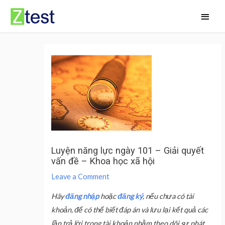
Skip
Main
to
Men
content
Luyện năng lực ngày 101 – Giải quyết
vấn đề – Khoa học xã hội
Leave a Comment
Hãy
đăng nhập
hoặc
đăng ký
, nếu chưa có tài
khoản, để có thể biết đáp án và lưu lại kết quả các
lần trả lời trong tài khoản nhằm theo dõi sự phát