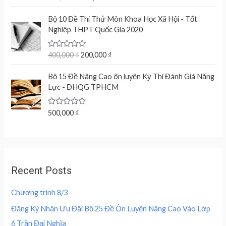
o
a
n
n
f
t
O
C
5
e
Bộ 10 Đề Thi Thử Môn Khoa Học Xã Hội - Tốt
a
t
r
u
d
Nghiệp THPT Quốc Gia 2020
l
p
0
i
r
o
p
r
g
r
u
r
i
t
R
400,000
₫
200,000
₫
i
e
o
a
i
c
n
n
f
t
c
e
5
e
Bộ 15 Đề Nâng Cao ôn luyện Kỳ Thi Đánh Giá Năng
a
t
d
e
i
Lực - ĐHQG TPHCM
l
p
0
w
s
o
p
r
u
a
:
r
i
t
R
500,000
₫
s
2
o
a
i
c
f
:
0
t
c
e
5
e
4
0
d
e
i
0
,
0
w
s
o
0
0
u
a
:
,
0
Recent Posts
t
s
2
o
0
0
f
:
0
0
5
Chương trình 8/3
4
0
0
₫
0
,
Đăng Ký Nhận Ưu Đãi Bộ 25 Đề Ôn Luyện Nâng Cao Vào Lớp
.
0
0
₫
6 Trần Đại Nghĩa
,
0