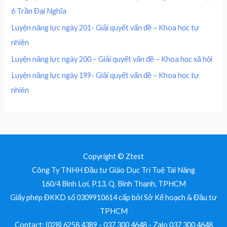
0
0
₫
6 Trần Đại Nghĩa
,
0
.
0
0
Luyện năng lực ngày 201- Giải quyết vấn đề – Khoa học tự
0
nhiên
0
₫
.
Luyện năng lực ngày 200 – Giải quyết vấn đề – Khoa học xã hội
₫
Luyện năng lực ngày 199- Giải quyết vấn đề – Khoa học tự
.
nhiên
Copyright © Ztest
Công Ty TNHH Đầu tư Giáo Dục Trí Tuệ Tài Năng
160/4 Bình Lợi, P.13, Q. Bình Thạnh, TPHCM
Giấy phép ĐKKD số 0309910614 cấp bởi Sở Kế hoạch & Đầu tư
TPHCM
Contact: (028) 6258 4389 - 037 300 4648 - Zalo 037 300 4648