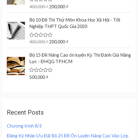
g
r
u
t
R
400,000
₫
200,000
₫
i
e
o
a
n
n
f
t
O
C
5
e
Bộ 10 Đề Thi Thử Môn Khoa Học Xã Hội - Tốt
a
t
r
u
d
Nghiệp THPT Quốc Gia 2020
l
p
0
i
r
o
p
r
g
r
u
r
i
t
R
400,000
₫
200,000
₫
i
e
o
a
i
c
n
n
f
t
c
e
5
e
Bộ 15 Đề Nâng Cao ôn luyện Kỳ Thi Đánh Giá Năng
a
t
d
e
i
Lực - ĐHQG TPHCM
l
p
0
w
s
o
p
r
u
a
:
r
i
t
R
500,000
₫
s
2
o
a
i
c
f
:
0
t
c
e
5
e
4
0
d
e
i
0
,
0
w
s
o
0
0
u
a
:
,
0
Recent Posts
t
s
2
o
0
0
f
:
0
0
5
Chương trình 8/3
4
0
0
₫
0
,
Đăng Ký Nhận Ưu Đãi Bộ 25 Đề Ôn Luyện Nâng Cao Vào Lớp
.