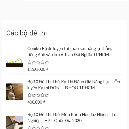
Các bộ đề thi
Combo Bộ đề luyện thi khảo sát năng lực bằng
tiếng Anh vào lớp 6 Trần Đại Nghĩa TPHCM
R
1,260,000
₫
a
t
e
Bộ 10 Đề Thi Thử Kỳ Thi Đánh Giá Năng Lực – Ôn
d
luyện Kỳ thi ĐGNL - ĐHQG TPHCM
0
o
u
t
R
400,000
₫
o
a
f
t
O
C
5
e
Bộ 10 Đề Thi Thử Môn Khoa Học Tự Nhiên - Tốt
r
u
d
Nghiệp THPT Quốc Gia 2020
0
i
r
o