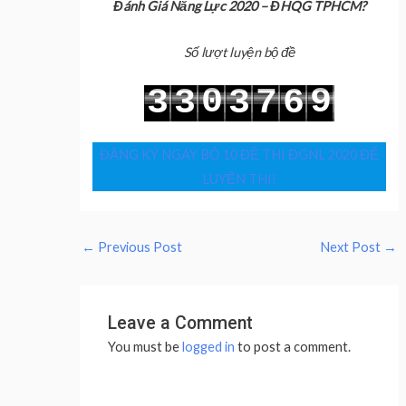
Đánh Giá Năng Lực 2020 – ĐHQG TPHCM?
Số lượt luyện bộ đề
0
9
3
3
3
7
6
1
0
4
4
4
8
7
ĐĂNG KÝ NGAY BỘ 10 ĐỀ THI ĐGNL 2020 ĐỂ
LUYỆN THI!
←
Previous Post
Next Post
→
Leave a Comment
You must be
logged in
to post a comment.