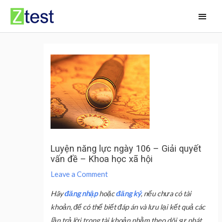
Skip
Main
to
Men
content
Luyện năng lực ngày 106 – Giải quyết
vấn đề – Khoa học xã hội
Leave a Comment
Hãy
đăng nhập
hoặc
đăng ký
, nếu chưa có tài
khoản, để có thể biết đáp án và lưu lại kết quả các
lần trả lời trong tài khoản nhằm theo dõi sự phát