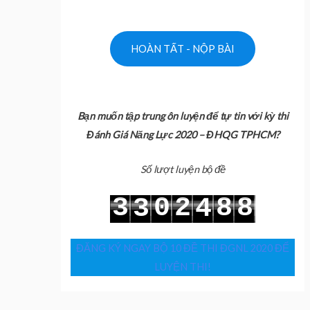
Bạn muốn tập trung ôn luyện để tự tin với kỳ thi
Đánh Giá Năng Lực 2020 – ĐHQG TPHCM?
Số lượt luyện bộ đề
3
0
2
8
8
3
4
4
1
3
9
9
4
5
ĐĂNG KÝ NGAY BỘ 10 ĐỀ THI ĐGNL 2020 ĐỂ
LUYỆN THI!