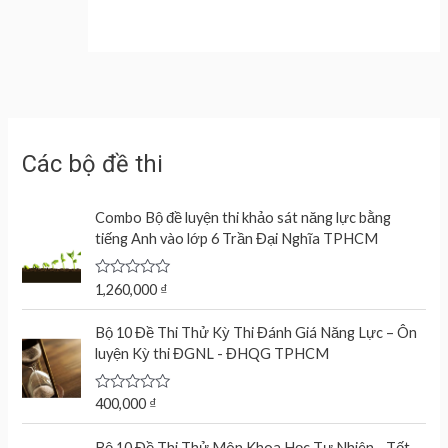
Các bộ đề thi
Combo Bộ đề luyện thi khảo sát năng lực bằng
tiếng Anh vào lớp 6 Trần Đại Nghĩa TPHCM
R
1,260,000
₫
a
t
e
Bộ 10 Đề Thi Thử Kỳ Thi Đánh Giá Năng Lực – Ôn
d
luyện Kỳ thi ĐGNL - ĐHQG TPHCM
0
o
u
t
R
400,000
₫
o
a
f
t
O
C
5
e
Bộ 10 Đề Thi Thử Môn Khoa Học Tự Nhiên - Tốt