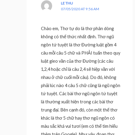
LE THU
07/05/2020 AT 9:56 AM
Chào em, Thơ tự do là thơ phân dòng
không có thể thức nhất định. Thơ ngũ
ngôn tứ tuyệt là thơ Đường luật gồm 4
câu mỗi câu 5 chữ và PHẢI tuấn theo quy
luật gieo vần của thơ Đường (các câu
1,2,4 hoặc chỉ là câu 2,4 sẽ hiệp vần với
nhau ở chữ cuối mỗi câu). Do đó, không
phải lúc nào 4 câu 5 chữ cũng là ngũ ngôn
tứ tuyệt. Các bài thơ ngũ ngôn tứ tuyệt
là thường xuất hiện trong các bài thơ
trung đại. Bên cạnh đó, còn một thể thơ
khác là thơ 5 chữ hay thơ ngũ ngôn có
màu sắc khá vui tươi (em có thể tìm hiểu
thêm trên Google). Như vậy, đoạn thơ