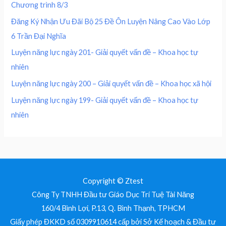
0
5
Chương trình 8/3
4
0
0
₫
0
,
Đăng Ký Nhận Ưu Đãi Bộ 25 Đề Ôn Luyện Nâng Cao Vào Lớp
.
0
0
₫
6 Trần Đại Nghĩa
,
0
.
0
0
Luyện năng lực ngày 201- Giải quyết vấn đề – Khoa học tự
0
nhiên
0
₫
.
Luyện năng lực ngày 200 – Giải quyết vấn đề – Khoa học xã hội
₫
Luyện năng lực ngày 199- Giải quyết vấn đề – Khoa học tự
.
nhiên
Copyright © Ztest
Công Ty TNHH Đầu tư Giáo Dục Trí Tuệ Tài Năng
160/4 Bình Lợi, P.13, Q. Bình Thạnh, TPHCM
Giấy phép ĐKKD số 0309910614 cấp bởi Sở Kế hoạch & Đầu tư