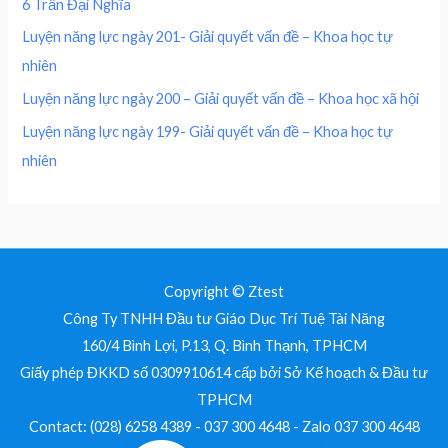
6 Trần Đại Nghĩa
,
0
.
0
0
Luyện năng lực ngày 201- Giải quyết vấn đề – Khoa học tự
0
nhiên
0
₫
.
Luyện năng lực ngày 200 – Giải quyết vấn đề – Khoa học xã hội
₫
Luyện năng lực ngày 199- Giải quyết vấn đề – Khoa học tự
.
nhiên
Copyright © Ztest
Công Ty TNHH Đầu tư Giáo Dục Trí Tuệ Tài Năng
160/4 Bình Lợi, P.13, Q. Bình Thạnh, TPHCM
Giấy phép ĐKKD số 0309910614 cấp bởi Sở Kế hoạch & Đầu tư
TPHCM
Contact: (028) 6258 4389 - 037 300 4648 - Zalo 037 300 4648