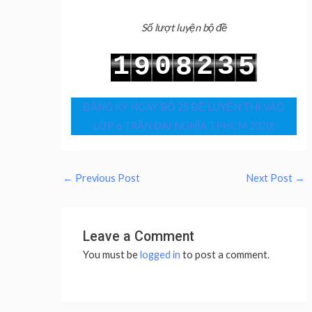
Số lượt luyện bộ đề
1
0
2
3
9
8
5
2
1
3
4
0
9
6
ĐĂNG KÝ NGAY BỘ 25 ĐỀ LUYỆN THI VÀO
LỚP 6 TRẦN ĐẠI NGHĨA TPHCM 2020!
←
Previous Post
Next Post
→
Leave a Comment
You must be
logged in
to post a comment.