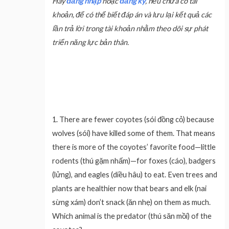
Hãy
đăng nhập
hoặc
đăng ký
, nếu chưa có tài
khoản, để có thể biết đáp án và lưu lại kết quả các
lần trả lời trong tài khoản nhằm theo dõi sự phát
triển năng lực bản thân.
1.
There are fewer coyotes (sói đồng cỏ) because
wolves (sói) have killed some of them. That means
there is more of the coyotes’ favorite food—little
rodents (thú gặm nhấm)—for foxes (cáo), badgers
(lửng), and eagles (diều hâu) to eat. Even trees and
plants are healthier now that bears and elk (nai
sừng xám) don’t snack (ăn nhẹ) on them as much.
Which animal is the predator (thú săn mồi) of the