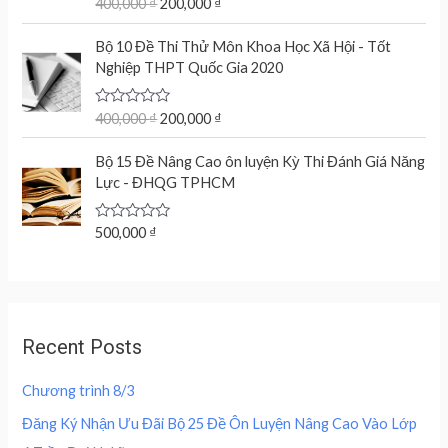
R
400,000
₫
200,000
₫
i
e
o
a
n
n
f
t
O
C
5
e
Bộ 10 Đề Thi Thử Môn Khoa Học Xã Hội - Tốt
a
t
r
u
d
Nghiệp THPT Quốc Gia 2020
l
p
0
i
r
o
p
r
g
r
u
r
i
t
R
400,000
₫
200,000
₫
i
e
o
a
i
c
n
n
f
t
c
e
5
e
Bộ 15 Đề Nâng Cao ôn luyện Kỳ Thi Đánh Giá Năng
a
t
d
e
i
Lực - ĐHQG TPHCM
l
p
0
w
s
o
p
r
u
a
:
r
i
t
R
500,000
₫
s
2
o
a
i
c
f
:
0
t
c
e
5
e
4
0
d
e
i
0
,
0
w
s
o
0
0
u
a
:
,
0
Recent Posts
t
s
2
o
0
0
f
:
0
0
5
Chương trình 8/3
4
0
0
₫
0
,
Đăng Ký Nhận Ưu Đãi Bộ 25 Đề Ôn Luyện Nâng Cao Vào Lớp
.
0
0
₫