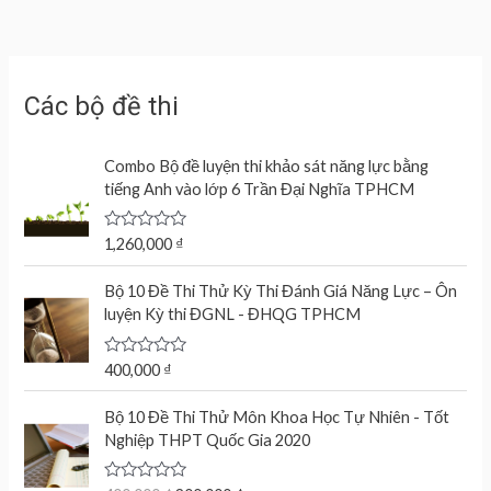
Các bộ đề thi
Combo Bộ đề luyện thi khảo sát năng lực bằng
tiếng Anh vào lớp 6 Trần Đại Nghĩa TPHCM
R
1,260,000
₫
a
t
e
Bộ 10 Đề Thi Thử Kỳ Thi Đánh Giá Năng Lực – Ôn
d
luyện Kỳ thi ĐGNL - ĐHQG TPHCM
0
o
u
t
R
400,000
₫
o
a
f
t
O
C
5
e
Bộ 10 Đề Thi Thử Môn Khoa Học Tự Nhiên - Tốt
r
u
d
Nghiệp THPT Quốc Gia 2020
0
i
r
o
g
r
u
t