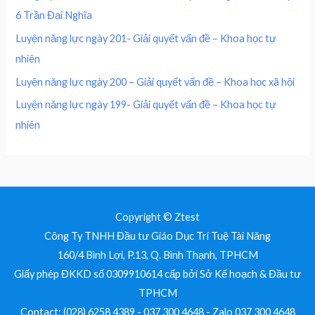
0
0
₫
6 Trần Đại Nghĩa
,
0
.
0
0
Luyện năng lực ngày 201- Giải quyết vấn đề – Khoa học tự
0
nhiên
0
₫
.
Luyện năng lực ngày 200 – Giải quyết vấn đề – Khoa học xã hội
₫
Luyện năng lực ngày 199- Giải quyết vấn đề – Khoa học tự
.
nhiên
Copyright © Ztest
Công Ty TNHH Đầu tư Giáo Dục Trí Tuệ Tài Năng
160/4 Bình Lợi, P.13, Q. Bình Thạnh, TPHCM
Giấy phép ĐKKD số 0309910614 cấp bởi Sở Kế hoạch & Đầu tư
TPHCM
Contact: (028) 6258 4389 - 037 300 4648 - Zalo 037 300 4648