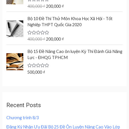
g
r
u
t
R
400,000
₫
200,000
₫
i
e
o
a
n
n
f
t
O
C
5
e
Bộ 10 Đề Thi Thử Môn Khoa Học Xã Hội - Tốt
a
t
r
u
d
Nghiệp THPT Quốc Gia 2020
l
p
0
i
r
o
p
r
g
r
u
r
i
t
R
400,000
₫
200,000
₫
i
e
o
a
i
c
n
n
f
t
c
e
5
e
Bộ 15 Đề Nâng Cao ôn luyện Kỳ Thi Đánh Giá Năng
a
t
d
e
i
Lực - ĐHQG TPHCM
l
p
0
w
s
o
p
r
u
a
:
r
i
t
R
500,000
₫
s
2
o
a
i
c
f
:
0
t
c
e
5
e
4
0
d
e
i
0
,
0
w
s
o
0
0
u
a
:
,
0
Recent Posts
t
s
2
o
0
0
f
:
0
0
5
Chương trình 8/3
4
0
0
₫
0
,
Đăng Ký Nhận Ưu Đãi Bộ 25 Đề Ôn Luyện Nâng Cao Vào Lớp
.