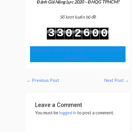
Đánh Giá Năng Lực 2020 – ĐHQG TPHCM?
Số lượt luyện bộ đề
3
3
6
0
2
0
0
4
4
7
1
3
1
1
ĐĂNG KÝ NGAY BỘ 10 ĐỀ THI ĐGNL 2020 ĐỂ
LUYỆN THI!
←
Previous Post
Next Post
→
Leave a Comment
You must be
logged in
to post a comment.