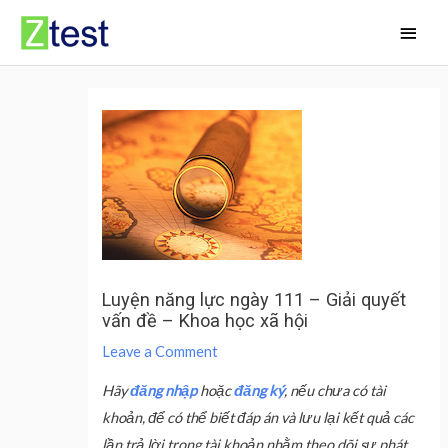
Skip
Main
to
Men
content
Luyện năng lực ngày 111 – Giải quyết
vấn đề – Khoa học xã hội
Leave a Comment
Hãy
đăng nhập
hoặc
đăng ký
, nếu chưa có tài
khoản, để có thể biết đáp án và lưu lại kết quả các
lần trả lời trong tài khoản nhằm theo dõi sự phát