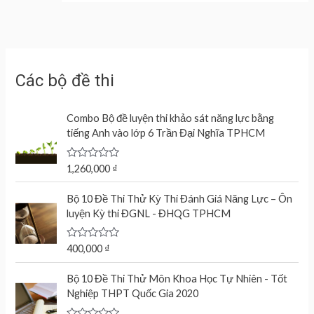
Các bộ đề thi
Combo Bộ đề luyện thi khảo sát năng lực bằng
tiếng Anh vào lớp 6 Trần Đại Nghĩa TPHCM
R
1,260,000
₫
a
t
e
Bộ 10 Đề Thi Thử Kỳ Thi Đánh Giá Năng Lực – Ôn
d
luyện Kỳ thi ĐGNL - ĐHQG TPHCM
0
o
u
t
R
400,000
₫
o
a
f
t
O
C
5
e
Bộ 10 Đề Thi Thử Môn Khoa Học Tự Nhiên - Tốt
r
u
d
Nghiệp THPT Quốc Gia 2020
0
i
r
o