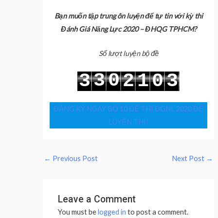
Bạn muốn tập trung ôn luyện để tự tin với kỳ thi
Đánh Giá Năng Lực 2020 – ĐHQG TPHCM?
Số lượt luyện bộ đề
3
0
3
2
1
0
3
4
1
4
3
2
1
4
ĐĂNG KÝ NGAY BỘ 10 ĐỀ THI ĐGNL 2020 ĐỂ
LUYỆN THI!
←
Previous Post
Next Post
→
Leave a Comment
You must be
logged in
to post a comment.