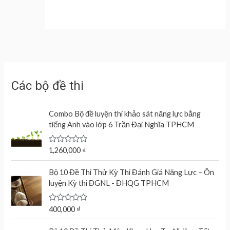
Các bộ đề thi
Combo Bộ đề luyện thi khảo sát năng lực bằng
tiếng Anh vào lớp 6 Trần Đại Nghĩa TPHCM
R
1,260,000
₫
a
t
e
Bộ 10 Đề Thi Thử Kỳ Thi Đánh Giá Năng Lực – Ôn
d
luyện Kỳ thi ĐGNL - ĐHQG TPHCM
0
o
u
t
R
400,000
₫
o
a
f
t
O
C
5
e