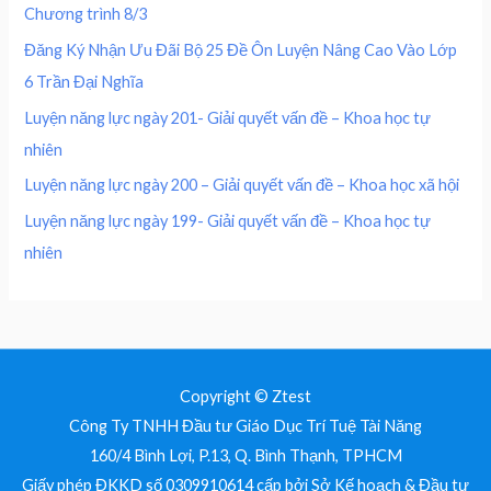
0
5
Chương trình 8/3
4
0
0
₫
0
,
Đăng Ký Nhận Ưu Đãi Bộ 25 Đề Ôn Luyện Nâng Cao Vào Lớp
.
0
0
₫
6 Trần Đại Nghĩa
,
0
.
0
0
Luyện năng lực ngày 201- Giải quyết vấn đề – Khoa học tự
0
nhiên
0
₫
.
Luyện năng lực ngày 200 – Giải quyết vấn đề – Khoa học xã hội
₫
Luyện năng lực ngày 199- Giải quyết vấn đề – Khoa học tự
.
nhiên
Copyright © Ztest
Công Ty TNHH Đầu tư Giáo Dục Trí Tuệ Tài Năng
160/4 Bình Lợi, P.13, Q. Bình Thạnh, TPHCM
Giấy phép ĐKKD số 0309910614 cấp bởi Sở Kế hoạch & Đầu tư