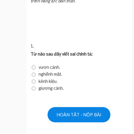
triển năng lực bản thân.
1.
Từ nào sau đây viết sai chính tả:
vươn cánh.
nghểnh mặt.
kênh kiệu.
giương cánh.