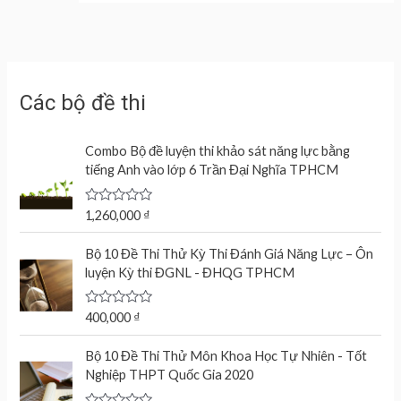
Các bộ đề thi
Combo Bộ đề luyện thi khảo sát năng lực bằng
tiếng Anh vào lớp 6 Trần Đại Nghĩa TPHCM
R
1,260,000
₫
a
t
e
Bộ 10 Đề Thi Thử Kỳ Thi Đánh Giá Năng Lực – Ôn
d
luyện Kỳ thi ĐGNL - ĐHQG TPHCM
0
o
u
t
R
400,000
₫
o
a
f
t
O
C
5
e
Bộ 10 Đề Thi Thử Môn Khoa Học Tự Nhiên - Tốt
r
u
d
Nghiệp THPT Quốc Gia 2020
0
i
r
o