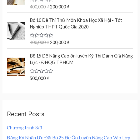
g
r
u
t
R
400,000
₫
200,000
₫
i
e
o
a
n
n
f
t
O
C
5
e
Bộ 10 Đề Thi Thử Môn Khoa Học Xã Hội - Tốt
a
t
r
u
d
Nghiệp THPT Quốc Gia 2020
l
p
0
i
r
o
p
r
g
r
u
r
i
t
R
400,000
₫
200,000
₫
i
e
o
a
i
c
n
n
f
t
c
e
5
e
Bộ 15 Đề Nâng Cao ôn luyện Kỳ Thi Đánh Giá Năng
a
t
d
e
i
Lực - ĐHQG TPHCM
l
p
0
w
s
o
p
r
u
a
:
r
i
t
R
500,000
₫
s
2
o
a
i
c
f
:
0
t
c
e
5
e
4
0
d
e
i
0
,
0
w
s
o
0
0
u
a
:
,
0
Recent Posts
t
s
2
o
0
0
f
:
0
0
5
Chương trình 8/3
4
0
0
₫
0
,
Đăng Ký Nhận Ưu Đãi Bộ 25 Đề Ôn Luyện Nâng Cao Vào Lớp
.