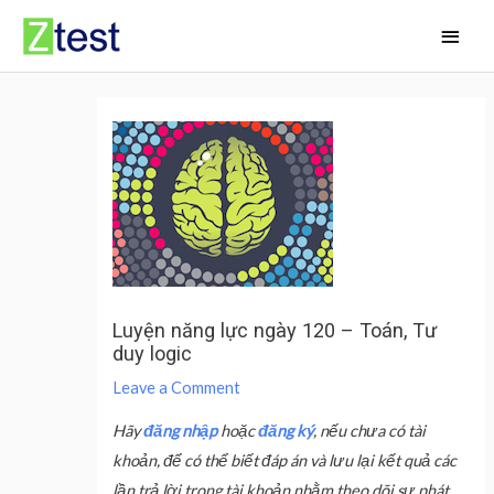
Skip
Main
to
Men
content
Luyện năng lực ngày 120 – Toán, Tư
duy logic
Leave a Comment
Hãy
đăng nhập
hoặc
đăng ký
, nếu chưa có tài
khoản, để có thể biết đáp án và lưu lại kết quả các
lần trả lời trong tài khoản nhằm theo dõi sự phát