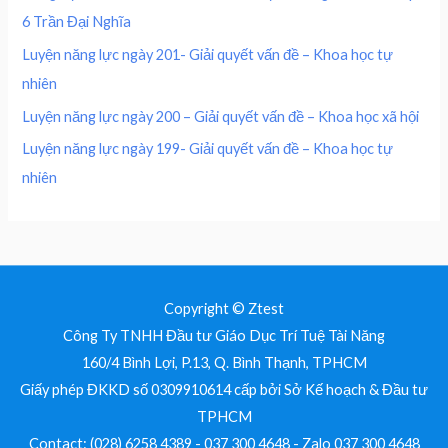
0
0
₫
6 Trần Đại Nghĩa
,
0
.
0
0
Luyện năng lực ngày 201- Giải quyết vấn đề – Khoa học tự
0
nhiên
0
₫
.
Luyện năng lực ngày 200 – Giải quyết vấn đề – Khoa học xã hội
₫
Luyện năng lực ngày 199- Giải quyết vấn đề – Khoa học tự
.
nhiên
Copyright © Ztest
Công Ty TNHH Đầu tư Giáo Dục Trí Tuệ Tài Năng
160/4 Bình Lợi, P.13, Q. Bình Thạnh, TPHCM
Giấy phép ĐKKD số 0309910614 cấp bởi Sở Kế hoạch & Đầu tư
TPHCM
Contact: (028) 6258 4389 - 037 300 4648 - Zalo 037 300 4648