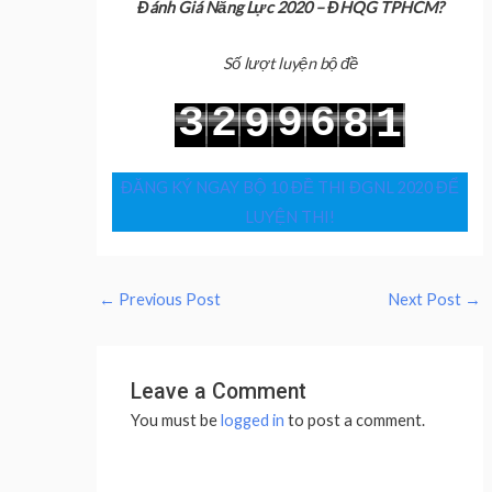
Đánh Giá Năng Lực 2020 – ĐHQG TPHCM?
Số lượt luyện bộ đề
3
2
9
6
9
8
1
4
3
0
7
0
9
2
ĐĂNG KÝ NGAY BỘ 10 ĐỀ THI ĐGNL 2020 ĐỂ
LUYỆN THI!
←
Previous Post
Next Post
→
Leave a Comment
You must be
logged in
to post a comment.